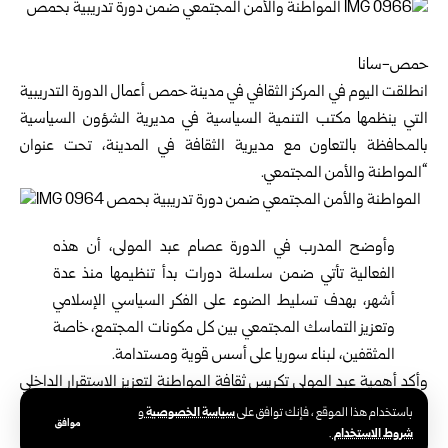
حمص-سانا
انطلقت اليوم في المركز الثقافي في مدينة
حمص
أعمال الدورة التدريبية
التي ينظمها مكتب التنمية السياسية في مديرية الشؤون السياسية
بالمحافظة بالتعاون مع مديرية الثقافة في المدينة، تحت عنوان
“المواطنة والأمن المجتمعي.
وأوضح المدرب في الدورة عصام عبد المولى، أن هذه
الفعالية تأتي ضمن سلسلة دورات بدأ تنظيمها منذ عدة
أشهر، بهدف تسليط الضوء على الفكر السياسي الإسلامي
وتعزيز التماسك المجتمعي بين كل مكونات المجتمع، خاصة
المثقفين، لبناء سوريا على أسس قوية ومستدامة.
وأكد أهمية عبد المولى تكريس ثقافة المواطنة لتعزيز الاستقرار الداخلي
ودور المجتمع المدني في تقوية الروابط بين الأسرة والدولة.
سياسة الخصوصية
باستخدام هذا الموقع ، فإنك توافق على
و
موافق
شروط الاستخدام
.
وبيّن عبد المولى أن فكرة المواطنة لها جذور عميقة في الإسلام وفق