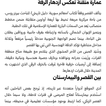
عمارة متقنة تعكس ازدهار الرقة
يتألف القصر وفقاً لكتاب /معالم سورية: دليل تاريخي/ للباحث بيرنز روس،
من باحة مركزية مربعة تحيط بها أربعة أواوين متقابلة ضمن مخطط
متصالب يُعد من السمات البارزة للعمارة الإسلامية في تلك الحقبة.
ويتميز الإيوان الشمالي باتساعه وارتباطه بغرف جانبية ورواقين يطلان
على الباحة، بينما تضم الواجهة الجنوبية مدخلاً رئيسياً مرتفعاً وثلاثة
مداخل متناظرة تؤكد الدقة الهندسية التي بُني بها القصر.
وشُيّد المبنى من الآجر المشوي الذي يتلاءم مع طبيعة مناخ منطقة
الفرات، وزُينت جدرانه ونوافذه بزخارف جصية هندسية ونباتية دقيقة،
إضافة إلى أرضيات خزفية فاخرة عُرفت بالخزف الرقي الذي اشتهرت به
المدينة خلال فترات ازدهارها.
بين القصر والبيمارستان
أدى الموقع أدواراً متعددة عبر تاريخه، إذ يُرجح بعض الباحثين أنه
استُخدم بيمارستاناً لعلاج المرضى في فترات لاحقة، ولا سيما خلال
العصر الزنكي، كما ارتبط بوجود مؤسسات تعليمية في محيطه، بينما