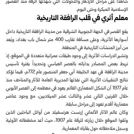
شاهداً على مراحل الازدهار والتحولات التي شهدتها الرقة منذ العصور
الإسلامية المبكرة وحتى اليوم.
معلم أثري في قلب الرافقة التاريخية
يقع القصر في الجهة الجنوبية الشرقية من مدينة الرافقة التاريخية داخل
أسوارها الأثرية، وعلى مسافة تقارب 400 متر شمال باب بغداد، ويُعد
من أبرز المنشآت التاريخية في المنطقة.
وتشير الدراسات الأثرية إلى وجود طبقات عمرانية متعددة في الموقع، إذ
تربط بعض المصادر بداياته بالعصر العباسي وتحديداً بفترة تأسيس
مدينة الرافقة في عهد الخليفة أبي جعفر المنصور عام 772م، فيما تؤكد
نتائج التنقيبات الأثرية التي نفذتها المديرية العامة للآثار والمتاحف منذ
عام 1977 أن الشكل المعماري القائم يعود في معظمه إلى العصر الأيوبي
خلال القرنين الثاني عشر والثالث عشر الميلاديين، مع وجود عناصر
معمارية أقدم تعود إلى مراحل سابقة.
وكان عالم الآثار الألماني إرنست هرتسفيلد من أوائل الباحثين الذين
وثقوا الموقع خلال زيارته للرقة عام 1907، حيث أعد مخططاته الأولية
وسجل ملاحظاته حول بقاياه المعمارية.