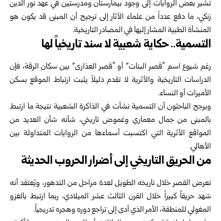
تشير بعض الروايات إلى وجود بيمارستان ومدرستين في عهد نور الدين
زنكي، ما دفع عدداً من علماء الآثار إلى ترجيح أن المبنى قد يكون هو
المنشأة الطبية المشار إليها في المصادر التاريخية.
التسمية.. حكاية شعبية لا سند تاريخياً لها
رغم شيوع اسم “قصر البنات” أو “قصر العذارى” بين سكان الرقة، فإن
الدراسات التاريخية والأثرية لا تقدم دليلاً يثبت ارتباط الموقع بسكن
الأميرات أو النساء.
ويرجح الباحثون أن التسمية نشأت في الذاكرة الشعبية نتيجة ما ارتبط
بالمبنى من جمال معماري وغموض تاريخي، شأنه شأن العديد من
المواقع الأثرية التي اكتسبت أسماءها من الروايات المتداولة بين
الأهالي.
من الحريق التاريخي إلى أضرار الحروب الحديثة
تعرض القصر خلال تاريخه الطويل لعدة مراحل من التدهور، ويُعتقد أنه
شهد حريقاً كبيراً خلال القرن الثالث عشر الميلادي، ربما ارتبط بالغزو
المغولي للمنطقة، الأمر الذي أدى إلى تراجع دوره وهجره تدريجياً.