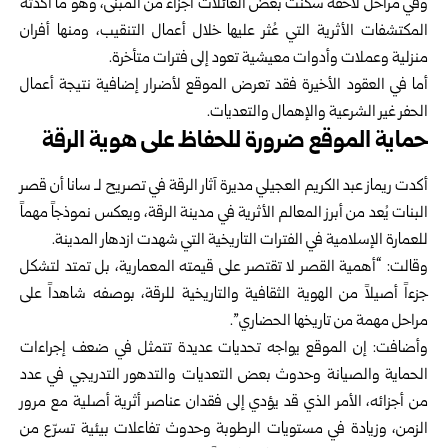
وفي مراحل لاحقة سكنت بعض العائلات أجزاءً من المبنى، وهو ما أكدته
المكتشفات الأثرية التي عُثر عليها خلال أعمال التنقيب، ومنها أفران
منزلية وعملات وأدوات معيشية تعود إلى فترات متأخرة.
أما في العقود الأخيرة فقد تعرض الموقع لأضرار إضافية نتيجة أعمال
الحفر غير الشرعية والإهمال والتعديات.
حماية الموقع ضرورة للحفاظ على هوية الرقة
أكدت ريماز عبد الكريم العجيلي مديرة آثار الرقة في تصريح لـ سانا أن قصر
البنات يُعد من أبرز المعالم الأثرية في مدينة الرقة، ويعكس نموذجاً مهماً
للعمارة الإسلامية في الفترات التاريخية التي شهدت ازدهار المدينة.
وقالت: “أهمية القصر لا تقتصر على قيمته المعمارية، بل تمتد لتشكل
جزءاً أصيلاً من الهوية الثقافية والتاريخية للرقة، بوصفه شاهداً على
مراحل مهمة من تاريخها الحضاري”.
وأضافت: إن الموقع يواجه تحديات عديدة تتمثل في ضعف إجراءات
الحماية والصيانة وحدوث بعض التعديات والتدهور التدريجي في عدد
من أجزائه، الأمر الذي قد يؤدي إلى فقدان عناصر أثرية أصلية مع مرور
الزمن، وزيادة في مستويات الرطوبة وحدوث تفاعلات بيئية تسرّع من