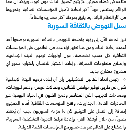
متاحة في فضاء معرفي حرّ يتيح تحقيق الذات دون قيود، ويؤكد أن هذا
الواقع يستدعي جهداً أكبر لإعادة تأهيل المؤسسات الثقافية وتحريرها
من آثار النظام البائد، بما يليق بمرحلة أكثر حضارية وانفتاحاً.
سبل النهوض بالثقافة السورية
تبرز الحاجة الآن إلى رؤية واضحة للنهوض بالثقافة السورية بوصفها أحد
أعمدة إعادة البناء، ومن هنا تظهر آراء عدد من القائمين على المؤسسات
الثقافية كل حسب تخصصه، حول أولويات ترميم البيئة الإبداعية،
وإصلاح منظومات المعرفة، وإعادة الاعتبار للإنسان باعتباره محور أي
مشروع حضاري جديد.
رئيس اتحاد الفنانين التشكيليين رأى أن إعادة ترميم البيئة الإبداعية
تكون عن طريق توفير حواضن للفنانين، وصالات عرض، ودعم للورشات،
ومساحات لتجريب الفن المعاصر ودمج الفنون في الحياة اليومية عبر
المبادرات العامة، الجداريات، وفتح المؤسسات الثقافية أمام الجمهور،
إضافة إلى العمل على التوثيق لأن ما مرّ به السوريون يجب أن يُحفظ
بصرياً، من خلال أرشفة الفن، وإعادة قراءة التجربة التشكيلية السورية،
والانفتاح على العالم عبر بناء جسور مع المؤسسات الفنية الدولية.