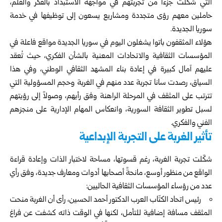
التي شكلت جزءاً من تجربتهم في مواجهة الاستبداد بالفكر والقلم،
حاملين معهم رؤى متجددة ومشاريع يسعون إلى توظيفها في خدمة
سوريا الجديدة.
هؤلاء المثقفون باتوا يشغلون اليوم في سوريا الجديدة مواقع فاعلة في
المؤسسات الثقافية والاتحادات المعنية بالشأن الفكري، حيث تُعقد
عليهم آمال كبيرة في إعادة بناء المشهد الثقافي الوطني، وفي هذا
السياق، رصدت سانا تجربة عدد منهم في الغربة وحجم المسؤولية التي
تترتب على المثقف في المرحلة الراهنة وفق رأيهم، وصولاً إلى رؤيتهم
لسبل تطوير الثقافة السورية، وانعكاس المهام الإدارية على منجزهم
الفني والفكري.
تأثير الغربة على التجربة الإبداعية
شكّلت تجربة الغربة، رغم قسوتها، مساحة لاختبار الذات وإعادة قراءة
الواقع من منظور أوسع، مانحةً أصحابها أدوات ومعارف جديدة، وفق رأي
عدد من رؤساء المؤسسات الثقافية الحاليين:
رئيس اتحاد الكتّاب العرب الدكتور أحمد الحسين، رأى أن الغربة منحت
المثقف مسافة إضافية للتأمل، لكنها في الوقت ذاته كشفت عن فراغ