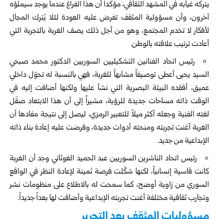
يتركه غيابه في المشهد الثقافي، مؤكداً أن هذا الفراغ عندما يوجد سيملؤه
آخرون، وأن مسؤولية المثقف تفرض عليه العودة لئلا يُترك المجال
لأفكار لا تخدم المجتمع، وهو من أجل ذلك يصف الغربة بالتجربة التي
أعادت ترتيب علاقته بالوطن.
رئيس اتحاد الفنانين التشكيليين السوريين الدكتور محمد صبحي
السيد يحيى أعطى توصيفاً مشابهاً للغربة، فهي بالنسبة له تحوّل داخلي
عميق، أفقده البيئة البصرية التي نشأ عليها ولكنها أضافت إليه في
الوقت ذاته مساحات جديدة للرؤية، مشيراً إلى أن هذا الابتعاد صقَل
لغته الفنية وجعله أكثر ميلاً للتعبير الرمزي، ليصل إلى نتيجة مفادها أن
الغربة أغنت تجربته ومنحته أدوات جديدة، وفرضت عليه إعادة بناء ذاته
الإبداعية من جديد.
رئيس اتحاد الناشرين السوريين عبد الحميد الغوثاني وجد أن الغربة
كانت قاسية إنسانياً، لكنها شكّلت فرصة ثمينة لإعادة النظر في الواقع
السوري من زاوية أوضح، كما سمحت له بالاطلاع على منظومات نشر
وتجارب ثقافية مختلفة أغنت تجربته الإبداعية وأضافت لها بعداً جديداً.
مسؤوليات المثقف بعد التحرير