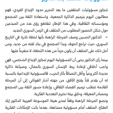
تتجاوز مسؤوليات المثقفين ما بعد التحرير حدود الإبداع الفردي، فهم
مطالبون اليوم بترميم الذاكرة الجمعية، واستعادة الثقة بين المجتمع
ومؤسساته الثقافية، وفي هذا الإطار، تتقاطع رؤى عدد من المبدعين
حول شكل الحضور المطلوب من المثقف في الزمن السوري الجديد.
الدكتور الحسين وصف المرحلة الراهنة بأنها لحظة نادرة في التاريخ
السوري، حيث تراجع الخوف وبدأ المجتمع في بناء ثقته من جديد، ومن
أجل ذلك على المثقف أن يكون جزءاً من هذه اللحظة، لا متفرجاً عليها.
بينما رأى الدكتور يحيى أن المسؤولية اليوم تتجاوز الإبداع الشخصي، فهي
واجب أخلاقي لإعادة ربط الإنسان السوري بالجمال، وصياغة ذاكرة
جديدة أكثر وعياً وأقل التصاقاً بآثار الحرب، فالمسؤولية الإبداعية بالنسبة
له أن يقدم فناً يفتح الأفق، من جهته أشار الغوثاني إلى أن المرحلة
القادمة تتطلب ترميم الفضاء الثقافي، وإعادة جسور الثقة بين المجتمع
ومصادر المعرفة، وخلق بيئة تحترم التعددية الفكرية.
وتضع المرحلة الراهنة وفقاً لمدير هيئة الموسوعة العربية الدكتور إياد
الطبّاع، المثقف أمام مسؤولية مضاعفة، بعدما باتت الإمكانات الفكرية