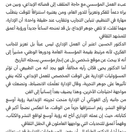
عبء العمل المؤسسي مع حاجة المثقف إلى فضائه الإبداعي، وبين من
يراه دعماً للفكر وتعزيزاً للدور العام، ومن يعتبره استنزافاً للوقت يتطلّب
مهارة في التنظيم، تتباين التجارب وتتقارب عند حقيقة واحدة: أن الإدارة،
مهما ثقلت، لا تلغي جوهر الإبداع، بل قد تمنحه اتساعاً جديداً ورؤية أعمق
للمشهد الثقافي.
الدكتور الحسين اعتبر أن العمل الإداري ليس عبئاً بل تعزيز للجانب
الفكري، لأنه مرتبط بقيمة المؤسسة العامة ودورها الوطني، مشيراً إلى
أنه لا يبحث عن موقع شخصي بل عن إنجاز مؤسسي يسجله التاريخ.
أما الدكتور يحيى فكان رأيه مخالفاً، فهو يجد أنه من الطبيعي أن تؤثر
المسؤوليات الإدارية على الوقت المخصص للعمل الإبداعي، لكنّه ينفي
تأثيرها على جوهر التجربة، وقال الإدارة تعلّمك الانضباط، وتضعك في
مواجهة احتياجات الآخرين، وهذا يضيف بعداً إنسانياً إلى الفن.
من جانبه رأى الغوثاني أن الإدارة منحت تجربته الإبداعية رؤية أوسع
لواقع النشر، رغم استنزافها جزءاً من الوقت، ما انعكس نضجاً أكبر في
كتاباته، حيث إن عمله الإداري أتاح له رؤية أوسع لواقع النشر والكتّاب،
وفهماً أعمق للتحديات التي يواجهها العاملون في الحقل الثقافي.
بينما أشار الدكتور الطباع إلى أن بعض المسؤوليات الإدارية قد تستهلك