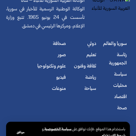
الوكالة العربية السورية للأنباء – سانا
الوكالة الوطنية الرسمية للأخبار في سوريا،
تأسست في 24 يونيو 1965. تتبع وزارة
الإعلام، ومركزها الرئيسي في دمشق.
سوريا والعالم
دولي
صحافة
رئاسة
تعليم
صور
الجمهورية
ثقافة وفنون
علوم وتكنولوجيا
سياسة
رياضة
فيديو
محليات
سياحة
منوعات
اقتصاد
صحة
سياسة الخصوصية
باستخدام هذا الموقع ، فإنك توافق على
و
موافق
شروط الاستخدام
.