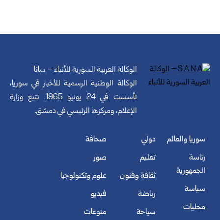
الوكالة العربية السورية للأنباء – سانا
الوكالة الوطنية الرسمية للأخبار في سوريا،
تأسست في 24 يونيو 1965. تتبع وزارة
الإعلام، ومركزها الرئيسي في دمشق.
سوريا والعالم
دولي
صحافة
رئاسة
تعليم
صور
الجمهورية
ثقافة وفنون
علوم وتكنولوجيا
سياسة
رياضة
فيديو
محليات
سياحة
منوعات