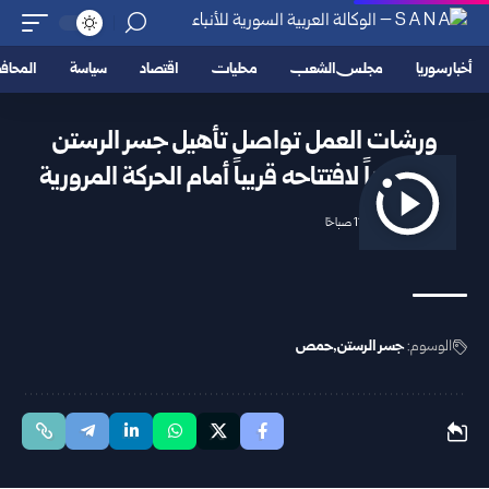
أخبار سوريا
مجلس الشعب
محليات
اقتصاد
سياسة
المحا
ورشات العمل تواصل تأهيل جسر الرستن
استعداداً لافتتاحه قريباً أمام الحركة المرورية
2026/05/12 11:25 صباحًا
الوسوم:
جسر الرستن
حمص