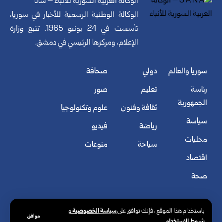
الوكالة العربية السورية للأنباء – سانا
الوكالة الوطنية الرسمية للأخبار في سوريا،
تأسست في 24 يونيو 1965. تتبع وزارة
الإعلام، ومركزها الرئيسي في دمشق.
سوريا والعالم
دولي
صحافة
رئاسة
تعليم
صور
الجمهورية
ثقافة وفنون
علوم وتكنولوجيا
سياسة
رياضة
فيديو
محليات
سياحة
منوعات
اقتصاد
صحة
سياسة الخصوصية
باستخدام هذا الموقع ، فإنك توافق على
و
موافق
شروط الاستخدام
.