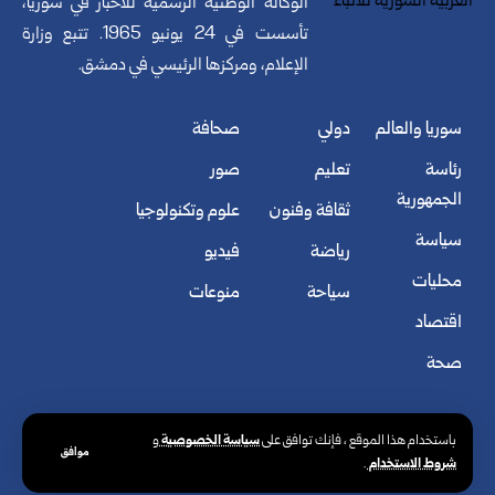
الوكالة الوطنية الرسمية للأخبار في سوريا،
تأسست في 24 يونيو 1965. تتبع وزارة
الإعلام، ومركزها الرئيسي في دمشق.
سوريا والعالم
دولي
صحافة
رئاسة
تعليم
صور
الجمهورية
ثقافة وفنون
علوم وتكنولوجيا
سياسة
رياضة
فيديو
محليات
سياحة
منوعات
اقتصاد
صحة
سياسة الخصوصية
باستخدام هذا الموقع ، فإنك توافق على
و
موافق
شروط الاستخدام
.
© الوكالة العربية السورية للأنباء. كافة الحقوق محفوظة.