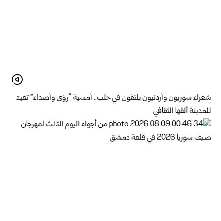
شعراء سوريون وأردنيون يلتقون في حلب.. أمسية “رؤى وأصداء” تعيد
للمدينة ألقها الثقافي