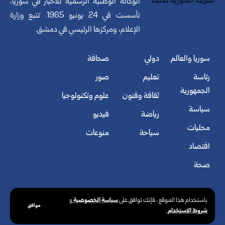
الوكالة الوطنية الرسمية للأخبار في سوريا،
تأسست في 24 يونيو 1965. تتبع وزارة
الإعلام، ومركزها الرئيسي في دمشق.
سوريا والعالم
دولي
صحافة
رئاسة
تعليم
صور
الجمهورية
ثقافة وفنون
علوم وتكنولوجيا
سياسة
رياضة
فيديو
محليات
سياحة
منوعات
اقتصاد
صحة
سياسة الخصوصية
باستخدام هذا الموقع ، فإنك توافق على
و
موافق
شروط الاستخدام
.
© الوكالة العربية السورية للأنباء. كافة الحقوق محفوظة.