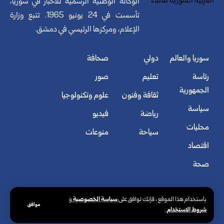
الوكالة الوطنية الرسمية للأخبار في سوريا،
تأسست في 24 يونيو 1965. تتبع وزارة
الإعلام، ومركزها الرئيسي في دمشق.
سوريا والعالم
دولي
صحافة
رئاسة
تعليم
صور
الجمهورية
ثقافة وفنون
علوم وتكنولوجيا
سياسة
رياضة
فيديو
محليات
سياحة
منوعات
اقتصاد
صحة
سياسة الخصوصية
باستخدام هذا الموقع ، فإنك توافق على
و
موافق
شروط الاستخدام
.
© الوكالة العربية السورية للأنباء. كافة الحقوق محفوظة.