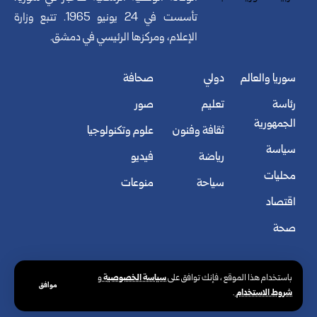
تأسست في 24 يونيو 1965. تتبع وزارة
الإعلام، ومركزها الرئيسي في دمشق.
سوريا والعالم
دولي
صحافة
رئاسة
تعليم
صور
الجمهورية
ثقافة وفنون
علوم وتكنولوجيا
سياسة
رياضة
فيديو
محليات
سياحة
منوعات
اقتصاد
صحة
سياسة الخصوصية
باستخدام هذا الموقع ، فإنك توافق على
و
موافق
شروط الاستخدام
.
© الوكالة العربية السورية للأنباء. كافة الحقوق محفوظة.