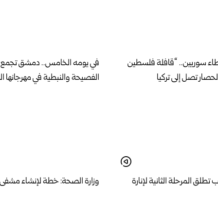
اء سوريين.. “قافلة فلسطين
في يومه الخامس.. دمشق تجمع 
الحصار تصل إلى تركيا
الفصيحة والنبطية في مهرجانها ال
طلق المرحلة الثانية لإنارة
وزارة الصحة: خطة لإنشاء مشفى
ية والشيخ مقصود بالطاقة
نموذجي وفق مواصفات عالمية في