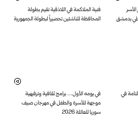
الأسر
فنية الملاكمة في اللاذقية تقيم بطولة
حلي بدمشق
المحافظة للناشئين تحضيراً لبطولة الجمهورية
لتامة في
في يومه الأول… برامج ثقافية وترفيهية
موجهة للأسرة والطفل في مهرجان صيف
سوريا للعائلة 2026