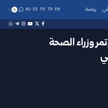
لي
رياضة
KU
ES
FR
TR
EN
مر وزراء الصحة
ي