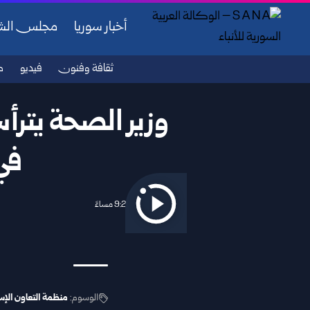
أخبار سوريا
مجلس ال
ثقافة وفنون
فيديو
ص
وزير الصحة يترأ
في
2025/10/08 9:25 مساءً
الوسوم:
منظمة التعاون الإس