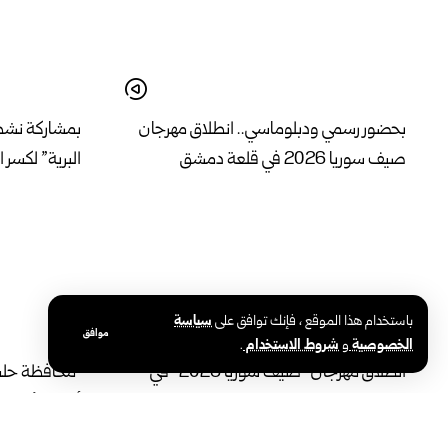
بحضور رسمي ودبلوماسي.. انطلاق مهرجان
بمشاركة نشط
صيف سوريا 2026 في قلعة دمشق
البرية” لكسر 
باستخدام هذا الموقع ، فإنك توافق على
سياسة
موافق
الخصوصية
و
شروط الاستخدام
.
انطلاق مهرجان “صيف سوريا 2026” في
محافظة حلب ت
طرطوس بفعاليات متنوعة تدعم الحراك
أحياء الأشرف
الثقافي والمجتمعي
الشمسية