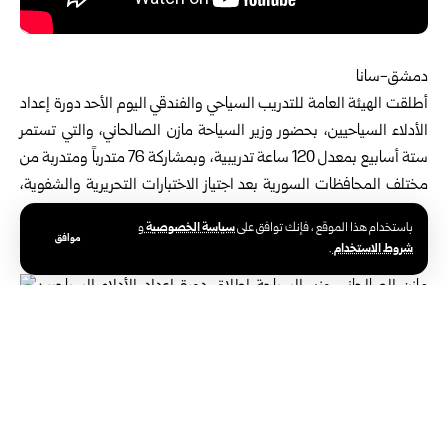
دمشق-سانا
أطلقت الهيئة العامة للتدريب السياحي والفندقي اليوم الأحد دورة إعداد
الأدلاء السياحيين، بحضور
وزير السياحة
مازن الصالحاني، والتي تستمر
ستة أسابيع بمعدل 120 ساعة تدريبية، وبمشاركة 76 متدرباً ومتدربة من
مختلف المحافظات السورية بعد اجتياز الاختبارات التحريرية والشفوية،
وذلك في مبنى الهيئة.
سياسة الخصوصية
باستخدام هذا الموقع ، فإنك توافق على
و
تزويد المتدربين بأحدث التقنيات
موافق
شروط الاستخدام
.
وأوضح الوزير الصالحاني في تصريح لـ سانا أن الدورة تشمل
تدريبات عملية وميدانية، والهدف منها هو تزويد المتدربين
بأحدث تقنيات ومهارات سوق العمل، وتعميق معرفتهم
بالتراث السوري العريق وأهم المسارات السياحية، لافتاً إلى