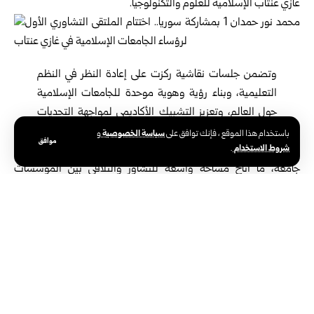
غازي عنتاب الإسلامية للعلوم والتكنولوجيا.
وتضمن جلسات نقاشية ركزت على إعادة النظر في النظم
التعليمية، وبناء رؤية وهوية موحدة للجامعات الإسلامية
حول العالم، وتعزيز التشبيك الأكاديمي لمواجهة التحديات
التي تواجه قطاع التعليم العالي في العالم الإسلامي.
سياسة الخصوصية
باستخدام هذا الموقع ، فإنك توافق على
و
موافق
شروط الاستخدام
.
وشهد الملتقى مشاركة نحو 43 دولة، وقرابة 80 جامعة، مثلها 76 رئيس
جامعة، ما أتاح مساحة واسعة للتشاور والتلاقي بين المؤسسات
الأكاديمية، في إطار السعي إلى بناء روابط علمية أكثر تنسيقاً وانسجاماً
فيما يتعلق بالمناهج الدراسية واحتياجات الطلبة.
كما حظيت المشاركة السورية في الملتقى بحضور لافت، تمثل في عدد
من الأكاديميين، من بينهم عميد كلية الشريعة في جامعة دمشق عماد
الدين رشيد، ورئيس جامعة الزهراء الخاصة محمد نور حمدان، إضافة إلى
أحمد خطيب ممثلاً عن فرع جامعة غازي عنتاب في عفرين.
رؤية تعليمية تخدم الشباب السوري