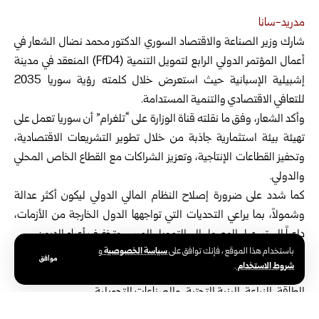
مدريد-سانا
شارك وزير الصناعة والاقتصاد السوري الدكتور محمد نضال الشعار في
أعمال المؤتمر الدولي الرابع لتمويل التنمية
(FfD4) المنعقد في مدينة
إشبيلية الإسبانية حيث استعرض خلال كلمته رؤية سوريا 2035
للتعافي الاقتصادي والتنمية المستدامة.
وأكد الشعار، وفق ما نقلته قناة الوزارة على “تلغرام” أن سوريا تعمل على
تهيئة بيئة استثمارية جاذبة من خلال تطوير التشريعات الاقتصادية،
وتحفيز القطاعات الإنتاجية، وتعزيز الشراكات مع القطاع الخاص المحلي
والدولي.
كما شدد على ضرورة إصلاح النظام المالي الدولي ليكون أكثر عدالة
وشمولاً، بما يراعي التحديات التي تواجهها الدول الخارجة من الأزمات،
داعياً إلى تسهيل الوصول إلى التمويل الميسر وتخفيف أعباء الديون.
سياسة الخصوصية
باستخدام هذا الموقع ، فإنك توافق على
و
وعلى هامش المؤتمر، أجرى الوزير الشعار لقاءات ثنائية مع ممثلين عن
موافق
شروط الاستخدام
.
مؤسسات مالية وتنموية دولية بحث خلالها فرص التعاون في مجالات
الطاقة، الزراعة، البنية التحتية، والصناعات التحويلية.
ويهدف المؤتمر إلى اعتماد وثيقة سياسية بعنوان “التزام إشبيلية”