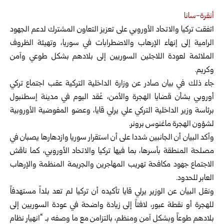
أنقرة-سانا
اتفقت تركيا والاتحاد الأوروبي على تعزيز التعاون المشترك لدعم الجهود
الرامية إلى إنهاء الإرهاب والاضطرابات في سوريا
، وتهيئة الظروف
الملائمة لعودة اللاجئين السوريين إلى بلادهم بشكل طوعي وآمن
وكريم.
جاء ذلك في بيان صادر عن وزارة الداخلية التركية عقب اجتماع تركي
أوروبي بشأن قضايا الهجرة والأمن، عُقد اليوم في مدينة إسطنبول
برئاسة وزير الداخلية التركي علي يرلي قايا، وعضو المفوضية الأوروبية
لشؤون الهجرة ماغنوس برونر.
وأكد البيان أن الجانبين شددا على أن استقرار سوريا وازدهارها يصبان في
مصلحة المنطقة بأسرها، بما فيها تركيا والاتحاد الأوروبي، كما ناقش
الاجتماع جهود مكافحة تهريب المهاجرين والجريمة المنظمة والإرهاب
العابر للحدود.
ونقل البيان عن الوزير يرلي قايا تأكيده أن تركيا لم تعد بلداً مستهدفاً
للهجرة أو نقطة عبور، لافتاً إلى زيادة واضحة في عودة السوريين إلى
بلادهم طوعاً وبشكل آمن ومنظم، بالتزامن مع ما وصفه بـ “انهيار نظام