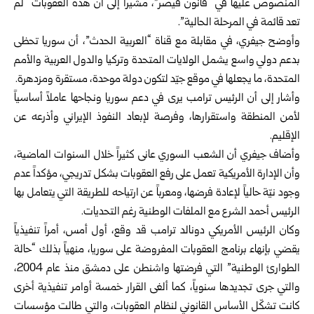
المنصوص عليها في “قانون قيصر”، مشيراً إلى أن هذه العقوبات “لم
تعد قائمة في المرحلة الحالية”.
وأوضح جيفري، في مقابلة مع قناة “العربية الحدث”، أن سوريا تحظى
بدعم دولي واسع يشمل الولايات المتحدة وتركيا والدول العربية والأمم
المتحدة، ما يجعلها في موقع جيّد لتكون دولة موحدة، مستقرة ومزدهرة.
وأشار إلى أن الرئيس ترامب يرى في دعم سوريا ونجاحها عاملاً أساسياً
لأمن المنطقة واستقرارها، وفرصة لإبعاد النفوذ الإيراني وأذرعه عن
الإقليم.
وأضاف جيفري أن الشعب السوري عانى كثيراً خلال السنوات الماضية،
وأن الإدارة الأمريكية تعمل على رفع العقوبات بشكل تدريجي، مؤكداً عدم
وجود نيّة حالياً لإعادة فرضها، ومعرباً عن ارتياحه للطريقة التي يتعامل بها
الرئيس أحمد الشرع مع الملفات الوطنية رغم التحديات.
وكان الرئيس الأمريكي دونالد ترامب قد وقع، أول أمس، أمراً تنفيذياً
يقضي بإنهاء برنامج العقوبات المفروضة على سوريا، منهياً بذلك “حالة
الطوارئ الوطنية” التي فرضتها واشنطن على دمشق منذ عام 2004،
والتي جرى تجديدها سنوياً، كما ألغى القرار خمسة أوامر تنفيذية أخرى
كانت تشكّل الأساس القانوني لنظام العقوبات، والتي طالت مؤسسات