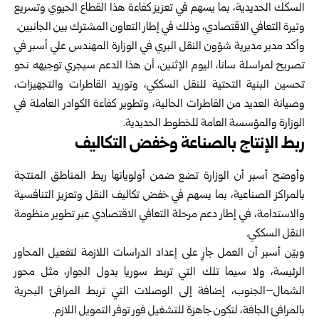
السكك الحديدية، بما يسهم في تعزيز كفاءة هذا القطاع الحيوي وتسريع
وتيرة التعافي الاقتصادي، وذلك في إطار التعاون المشترك بين الجانبين.
وأكد مدير مديرية شؤون النقل البري في الوزارة المهندس علي أسبر في
تصريح لمراسلة سانا، اليوم الإثنين، أن هذا الدعم سيجري توجيهه نحو
تحسين البنية التحتية للنقل السككي، وتوريد القاطرات والتجهيزات،
وصيانة العديد من القاطرات الحالية، وتطوير كفاءة الكوادر العاملة في
الوزارة والمؤسسة العامة للخطوط الحديدية.
ربط الإنتاج بالصناعة وخفض التكاليف
وأوضح أسبر أن الوزارة تضع ضمن أولوياتها ربط المناطق المنتجة
بالمراكز الصناعية، بما يسهم في خفض تكاليف النقل وتعزيز التنافسية
والاستدامة، في إطار دعم مرحلة التعافي الاقتصادي عبر تطوير منظومة
النقل السككي.
وبيّن أسبر أن العمل جارٍ على إعداد الدراسات اللازمة لتفعيل المحاور
الرئيسة، ولا سيما تلك التي تربط سوريا بدول الجوار، مثل محور
الشمال–الجنوب، إضافة إلى الوصلات التي تربط المرافئ البحرية
بالمرافئ الجافة، لتكون جاهزة للتشغيل فور توفر التمويل اللازم.