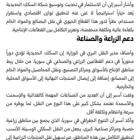
وأشار أسبر إلى أن الاستثمار في تحديث وتوسيع شبكة السكك الحديدية
يُعد خياراً استراتيجياً لا غنى عنه لتحقيق توازن اقتصادي واستقرار
مستدام، نظراً لدور هذا القطاع الحيوي في نقل البضائع والمواد الخام
بكفاءة عالية وتكلفة منخفضة، وتعزيز التكامل بين القطاعات الإنتاجية.
دعم الزراعة والصناعة
وأضاف مدير النقل البري في الوزارة: إن السكك الحديدية تؤدي دوراً
محورياً في دعم القطاعين الزراعي والصناعي في سوريا، من خلال ربط
مناطق الإنتاج بالأسواق ومراكز التصنيع، ونقل المحاصيل والمواد الخام
إلى المصانع، إضافة إلى إيصال المنتجات النهائية إلى الأسواق المحلية
والخارجية.
ولفت أسبر إلى أن العديد من الصناعات المهمة كالغذائية والإسمنت
والأسمدة تعتمد بشكل كبير على هذا النوع من النقل، لما يوفره من
سرعة وانتظام وتكلفة أقل.
وأكد أسبر أن التنوع الجغرافي في سوريا، الذي يجمع بين مناطق زراعية
خصبة ومراكز صناعية كبرى، يجعل من النقل السككي الوسيلة الأنسب
لتحقيق التكامل بين هذه المناطق، عبر تسهيل نقل المنتجات الزراعية إلى