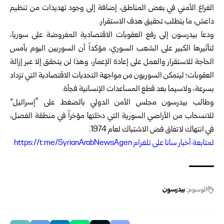
الفراغ الأمني في بعض المناطق، إضافة إلى وجود تهديدات من تنظيم
داعش، ما يتطلب تحقيق هدف الاستقرار.
ودعا بيدرسون إلى رفع العقوبات الاقتصادية المفروضة على سوريا،
لتأثيرها الكبير على الشعب السوري، مؤكداً أن السوريين اليوم بأمس
الحاجة للاستقرار والعمل على إعادة الإعمار، وهذا لن يتحقق إلا عبر إزالة
العقوبات؛ ليتمكن السوريون من مواجهة التحديات الاقتصادية التي تزداد
بسرعة، ولاسيما بعد قطع المساعدات الإنسانية فجأة.
وطالب بيدرسون مجلس الأمن الدولي بالضغط على “إسرائيل”
للانسحاب من الأراضي السورية التي دخلتها مؤخراً في منطقة الفصل،
في انتهاك لاتفاق فض الاشتباك لعام 1974.
ل
متابعة أخبار سانا على تلغرام https://t.me/SyrianArabNewsAgen
الوسوم:
بيدرسون