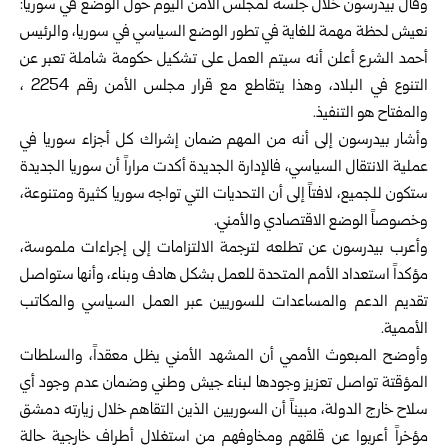
وقال بيدرسون خلال جلسة لمجلس الأمن اليوم حول الوضع في سوريا:
نعيش لحظة مهمة للغاية في تطور الوضع السياسي في سوريا، والرئيس
أحمد الشرع أعلن أنه سيتم العمل على تشكيل حكومة شاملة تعبر عن
التنوع في البلاد، وهذا يتقاطع مع قرار مجلس الأمن رقم 2254 ،
والمفتاح هو التنفيذ.
وأشار بيدرسون إلى أنه من المهم ضمان إشراك كل أجزاء سوريا في
عملية الانتقال السياسي، فالإدارة الجديدة أكدت مراراً أن سوريا الجديدة
ستكون للجميع، لافتاً إلى أن التحديات التي تواجه سوريا كثيرة ومتنوعة،
وخصوصاً الوضع الاقتصادي والأمني.
وأعرب بيدرسون عن تطلعه لترجمة الالتزامات إلى إجراءات ملموسة،
مؤكداً استعداد الأمم المتحدة للعمل بشكل هادف وبناء، وأنها ستواصل
تقديم الدعم والمساعدات للسوريين عبر العمل السياسي والمكاتب
الأممية.
وأوضح المبعوث الأممي أن المشهد الأمني يظل معقداً، والسلطات
المؤقتة تواصل تعزيز وجودها لبناء جيش وطني وضمان عدم وجود أي
سلاح خارج الدولة، مبيناً أن السوريين الذين التقاهم خلال زيارته دمشق
مؤخراً أعربوا عن قلقهم ومخاوفهم من استغلال أطراف خارجية حالة