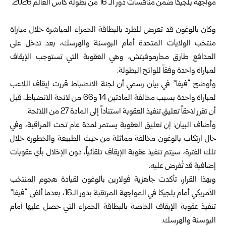
مواجهة بلجيكا ضمن منافسات دور الـ 16 من بطولة كأس العالم 2026.
وكان بالوغون قد تعرض للطرد بالبطاقة الحمراء المباشرة خلال مباراة
منتخب الولايات المتحدة أمام البوسنة والهرسك، بعد تدخل على
المدافع طارق محارموفيتش، وهي العقوبة التي تستوجب الإيقاف
لمباراة واحدة وفقاً للوائح البطولة.
وأوضح “فيفا” في بيان رسمي أن لجنة الانضباط قررت إيقاف اللاعب
لمباراة واحدة بسبب مخالفة المادتين 14 و66 من لائحة الانضباط، قبل
أن تقرر لاحقاً تعليق تنفيذ العقوبة استناداً إلى المادة 27 من اللائحة.
وأضاف البيان: إن تعليق العقوبة يستمر لمدة عام تحت المراقبة، وفي
حال ارتكاب بالوغون مخالفة مماثلة من حيث الطبيعة والخطورة خلال
تلك الفترة، سيتم تنفيذ عقوبة الإيقاف تلقائياً، دون الإخلال بأي عقوبات
إضافية قد تُفرض عليه.
وبهذا القرار، تأكدت جاهزية فولارين بالوغون لقيادة هجوم المنتخب
الأمريكي أمام بلجيكا في المواجهة المرتقبة بدور الـ16، بعدما ألغى “فيفا”
تنفيذ عقوبة الإيقاف الخاصة بالبطاقة الحمراء التي حصل عليها أمام
البوسنة والهرسك.