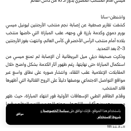
واشنطن-سانا
كشفت تقارير صحفية عن إصابة نجم منتخب الأرجنتين
ليونيل ميسي
بورم دموي وكدمة بارزة في وجهه، عقب المباراة التي خاضها منتخب
بلاده أمام منتخب الرأس الأخضر في كأس العالم، وانتهت بفوز الأرجنتين
3-2 بعد التمديد.
وذكرت صحيفة ديلي ميل البريطانية أن الإصابة لم تمنع ميسي من
استكمال المباراة حتى نهايتها، رغم ظهور آثار الكدمة بشكل واضح خلال
المقابلات الإعلامية عقب اللقاء، وانتشار صوره على نطاق واسع عبر
مواقع التواصل الاجتماعي بوصفها دليلاً على الروح القتالية التي أظهرها
قائد المنتخب.
وقدّم الطاقم الطبي الإسعافات الأولية فور انتهاء المباراة، حيث ظهر
ميسي وهو يضع أكياس الثلج على جبهته للحد من التورم المفاجئ، فيما
سياسة الخصوصية
باستخدام هذا الموقع ، فإنك توافق على
و
رفض مغادرة أرض الملعب وواصل اللعب حتى صافرة النهاية، مسهماً
موافق
شروط الاستخدام
.
في قيادة منتخب بلاده إلى الفوز وحسم بطاقة التأهل بهدف عكسي في
الدقيقة 111.