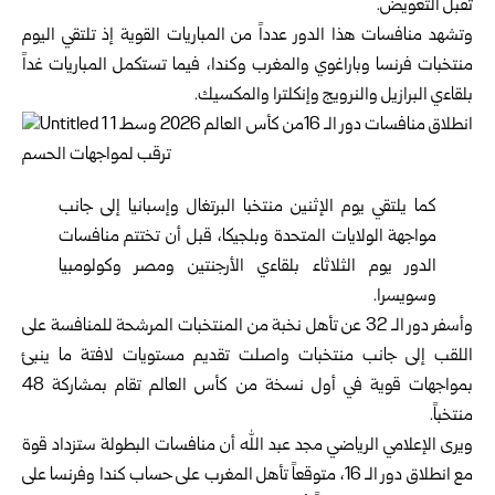
تقبل التعويض.
وتشهد منافسات هذا الدور عدداً من المباريات القوية إذ تلتقي اليوم
منتخبات فرنسا وباراغوي والمغرب وكندا، فيما تستكمل المباريات غداً
بلقاءي البرازيل والنرويج وإنكلترا والمكسيك.
كما يلتقي يوم الإثنين منتخبا البرتغال وإسبانيا إلى جانب
مواجهة الولايات المتحدة وبلجيكا، قبل أن تختتم منافسات
الدور يوم الثلاثاء بلقاءي الأرجنتين ومصر وكولومبيا
وسويسرا.
وأسفر دور الـ 32 عن تأهل نخبة من المنتخبات المرشحة للمنافسة على
اللقب إلى جانب منتخبات واصلت تقديم مستويات لافتة ما ينبئ
بمواجهات قوية في أول نسخة من كأس العالم تقام بمشاركة 48
منتخباً.
ويرى الإعلامي الرياضي مجد عبد الله أن منافسات البطولة ستزداد قوة
مع انطلاق دور الـ 16، متوقعاً تأهل المغرب على حساب كندا وفرنسا على