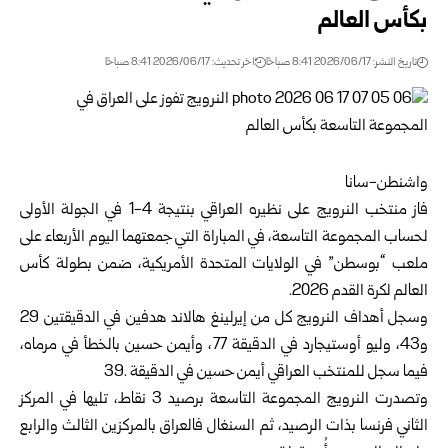
بكأس ‏العالم
تاريخ النشر: 2026/06/17 8:41 صباحًا
اخر تحديث: 2026/06/17 8:41 صباحًا
واشنطن-سانا‏
فاز منتخب النرويج على نظيره العراقي بنتيجة 4-1 في ‏الجولة الأولى
لحساب المجموعة التاسعة، في المباراة ‏التي جمعتهما اليوم الأربعاء على
ملعب “بوسطن” في ‏الولايات المتحدة الأمريكية، ضمن بطولة كأس
العالم ‏لكرة القدم 2026.‏
وسجل أهداف النرويج كل من إيرلينغ هالاند هدفين في ‏الدقيقتين 29
و43، وليو أوستيجارد في الدقيقة 77، ‏وأيمن حسين بالخطأ في مرماه،
فيما سجل للمنتخب ‏العراقي أيمن حسين في الدقيقة 39‌‎.‎
وتصدرت النرويج المجموعة التاسعة برصيد 3 نقاط، ‏تليها في المركز
الثاني فرنسا بذات الرصيد، ثم السنغال ‏فالعراق بالمركزين الثالث والرابع