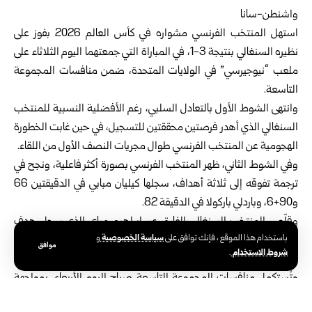
واشنطن-سانا
استهل
المنتخب الفرنسي
مشواره في
كأس العالم 2026
بفوز على
نظيره السنغالي
بنتيجة 3-1، في المباراة التي جمعتهما اليوم الثلاثاء على
ملعب “نيوجيرسي” في الولايات المتحدة، ضمن منافسات المجموعة
التاسعة.
وانتهى الشوط الأول بالتعادل السلبي، رغم الأفضلية النسبية للمنتخب
السنغالي الذي أهدر فرصتين محققتين للتسجيل، في حين غابت الخطورة
الهجومية عن المنتخب الفرنسي طوال مجريات النصف الأول من اللقاء.
وفي الشوط الثاني، ظهر المنتخب الفرنسي بصورة أكثر فاعلية، ونجح في
ترجمة تفوقه إلى ثلاثة أهداف، سجلها كيليان مبابي في الدقيقتين 66
و90+6، وباردلي باركولا في الدقيقة 82.
وقلّص المنتخب السنغالي الفارق عبر إبراهيم مباي الذي سجل هدف
سياسة الخصوصية
باستخدام هذا الموقع ، فإنك توافق على
و
فريقه الوحيد في الدقيقة الخامسة من الوقت المحتسب بدلاً من الضائع
موافق
شروط الاستخدام
.
للشوط الثاني.
وتُستكمل منافسات المجموعة التاسعة صباح اليوم الأربعاء، بمواجهة
تجمع المنتخب العراقي ونظيره النرويجي.