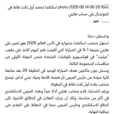
AFP
واشنطن-سانا
استهل منتخب اسكتلندا مشواره في كأس العالم 2026 بفوز ثمين على
هايتي ‏بنتيجة 1-0 في المباراة التي أقيمت فجر اليوم الأحد على ملعب
“جيليت” في فوكسبورو ‏بالولايات المتحدة ضمن الجولة الأولى من
منافسات المجموعة الثالثة.‏
وسجل جون ماكجين هدف المباراة الوحيد في الدقيقة 28 بعد متابعة
لكرة مرتدة من حارس المرمى إثر هجمة قادها زميله ‏تشي آدامز، ليمنح
منتخب بلاده أول ثلاث نقاط في البطولة.‏
ورغم الخسارة، قدم منتخب هايتي أداءً جيداً وهدد المرمى الاسكتلندي
في ‏أكثر من مناسبة، وكاد أن يدرك التعادل في الدقائق الأخيرة، لكن
الدفاع ‏الاسكتلندي وحارس المرمى نجحا في الحفاظ على التقدم حتى
صافرة ‏النهاية.‏