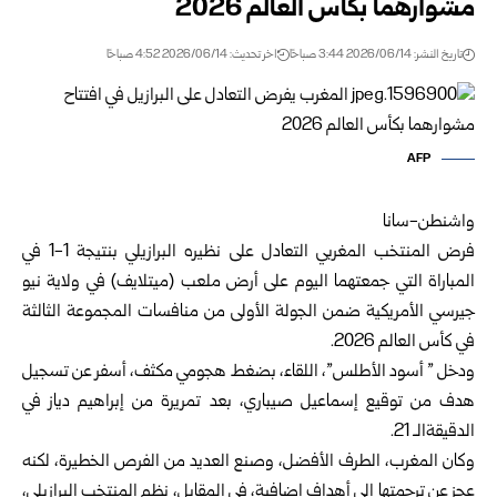
مشوارهما بكأس العالم ‌‏2026‏
تاريخ النشر: 2026/06/14 3:44 صباحًا
اخر تحديث: 2026/06/14 4:52 صباحًا
AFP
واشنطن-سانا
فرض المنتخب المغربي التعادل على نظيره البرازيلي بنتيجة 1-1 في
‏المباراة التي جمعتهما اليوم على أرض ملعب (ميتلايف) ‏في ولاية نيو
جيرسي ‏الأمريكية ضمن الجولة الأولى من منافسات المجموعة ‏الثالثة
في كأس العالم 2026.‏
ودخل ” أسود الأطلس”، اللقاء، بضغط هجومي مكثف، أسفر عن تسجيل
‏هدف من توقيع إسماعيل صيباري، بعد تمريرة من إبراهيم دياز في
الدقيقةالـ ‌21.‏
وكان المغرب، الطرف الأفضل، وصنع العديد من الفرص الخطيرة، لكنه
عجز عن ترجمتها إلى أهداف إضافية، في المقابل، نظم المنتخب ‏البرازيلي،