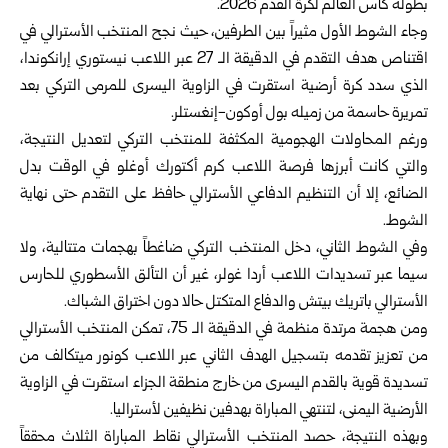
بطولة كأس العالم لكرة القدم 2026.‎
وجاء الشوط الأول مثيراً بين الطرفين، حيث نجح المنتخب ‏الأسترالي في
اقتناص هدف التقدم في الدقيقة الـ 27 عبر اللاعب ‏نيستوري إرانكوندا،
الذي سدد كرة أرضية استقرت في الزاوية ‏اليسرى للمرمى التركي بعد
تمريرة حاسمة من زميله بول أوكون-‏إنغستلر.‎
ورغم المحاولات الهجومية المكثفة للمنتخب التركي لتعديل ‏النتيجة،
والتي كانت أبرزها فرصة اللاعب كرم أكتورك أوغلو في ‏الوقت بدل
الضائع، إلا أن التنظيم الدفاعي الأسترالي حافظ على ‏التقدم حتى نهاية
الشوط‎.‎
وفي الشوط الثاني، دخل المنتخب التركي ضاغطاً بهجمات متتالية، ‏ولا
سيما عبر تسديدات اللاعب أردا غولر، غير أن التألق ‏الأسطوري للحارس
الأسترالي باتريك بيتش والدفاع المتكتل حالا ‏دون اختراق الشباك‎.‎
ومن هجمة مرتدة منظمة في الدقيقة الـ 75، تمكن المنتخب الأسترالي
‏من تعزيز تقدمه بتسجيل الهدف الثاني عبر اللاعب كونور ميتكالف ‏من
تسديدة قوية بالقدم اليسرى من خارج منطقة الجزاء استقرت في ‏الزاوية
الأرضية اليمنى، لتنتهي المباراة بهدفين نظيفين لأستراليا‎.‎
وبهذه النتيجة، حصد المنتخب الأسترالي نقاط المباراة الثلاث محققاً