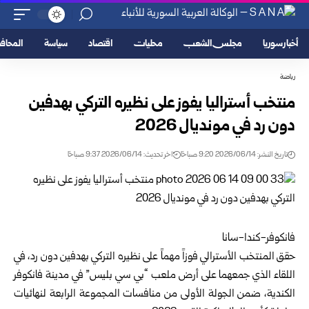
أخبار سوريا
مجلس الشعب
محليات
اقتصاد
سياسة
المحا
رياضة
منتخب أستراليا يفوز على نظيره التركي بهدفين
دون رد في ‏مونديال 2026‏
تاريخ النشر: 2026/06/14 9:20 صباحًا
اخر تحديث: 2026/06/14 9:37 صباحًا
فانكوفر-كندا-سانا‏
حقق المنتخب الأسترالي فوزاً مهماً على نظيره التركي بهدفين دون ‏رد، في
اللقاء الذي جمعهما على أرض ملعب “بي سي بليس” في ‏مدينة فانكوفر
الكندية، ضمن الجولة الأولى من منافسات المجموعة ‏الرابعة لنهائيات