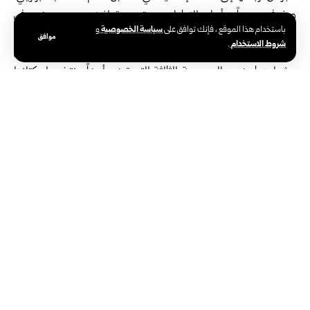
صفوفه سريعاً، وأدرك التعادل من تسديدة لفينيسيوس جونيور في
سياسة الخصوصية
باستخدام هذا الموقع ، فإنك توافق على
و
‏الدقيقة الـ 32 من داخل منطقة الجزاء.‏
موافق
شروط الاستخدام
.
وبهذه النتيجة حصد كل من المغرب والبرازيل نقطة واحدة في مستهل
‏مشوارهما ضمن المجموعة الثالثة التي تضم أيضاً منتخبي اسكتلندا
وهايتي.‏
ويخوض المنتخب المغربي مباراته المقبلة أمام اسكتلندا، بينما يلتقي
المنتخب ‏البرازيلي مع هايتي في الجولة الثانية من دور المجموعات، فيما
يلتقي في ‏وقت لاحق اليوم مع منتخبي هايتي مع اسكتلندا ضمن
المجموعة ذاتها.‏
الوسوم:
المنتخب البرازيلي
المنتخب المغربي
كأس العالم ‌‏2026‏