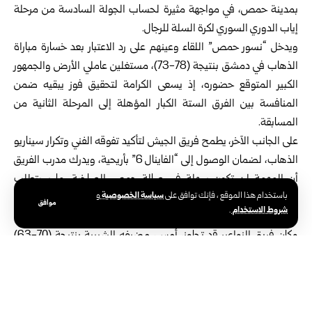
بمدينة
حمص
، في مواجهة مثيرة لحساب الجولة السادسة من مرحلة
إياب الدوري السوري لكرة السلة للرجال.
ويدخل “نسور حمص” اللقاء وعينهم على رد الاعتبار بعد خسارة مباراة
الذهاب في دمشق بنتيجة (78-73)، مستغلين عاملي الأرض والجمهور
الكبير المتوقع حضوره، إذ يسعى الكرامة لتحقيق فوز يبقيه ضمن
المنافسة بين الفرق الستة الكبار المؤهلة إلى المرحلة الثانية من
المسابقة.
على الجانب الآخر، يطمح فريق الجيش لتأكيد تفوقه الفني وتكرار سيناريو
الذهاب، لضمان الوصول إلى “الفاينال 6” بأريحية، ويدرك مدرب الفريق
أن المهمة لن تكون سهلة في صالة حمص الصاخبة، ما سيتطلب
سياسة الخصوصية
باستخدام هذا الموقع ، فإنك توافق على
و
انضباطاً تكتيكياً عالياً، والتركيز على الرميات الثلاثية والدفاع الضاغط للحد
موافق
شروط الاستخدام
.
من خطورة لاعبي الكرامة تحت السلة.
وكان فريق النواعير قد تجاوز، أمس، مضيفه الشبيبة بنتيجة (70-63)
نقطة