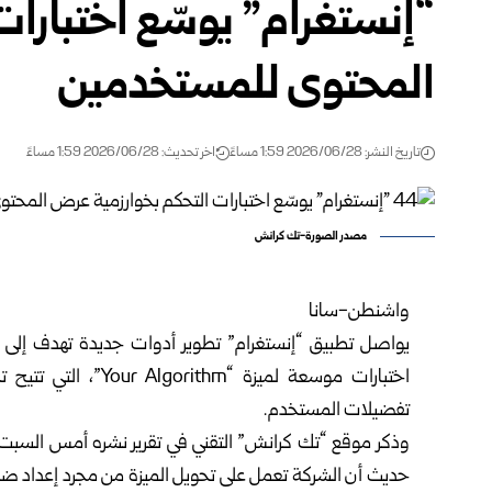
“إنستغرام” يوسّع اختبارا
المحتوى للمستخدمين
تاريخ النشر: 2026/06/28 1:59 مساءً
اخر تحديث: 2026/06/28 1:59 مساءً
مصدر الصورة-تك كرانش
واشنطن-سانا
يواصل تطبيق “إنستغرام” تطوير أدوات جديدة تهدف إلى ت
اختبارات موسعة لميز
تفضيلات المستخدم.
وذكر موقع “تك كرانش” التقني في تقرير نشره أمس السبت
حديث أن الشركة تعمل على تحويل الميزة من مجرد إعداد ضمن