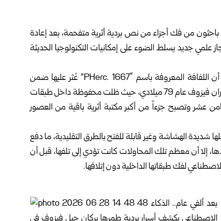
ن باحثون من فك أجزاء من نص بردية أثرية متفحمة، بعد إعادة
نجاز علمي جديد يسلط الضوء على إمكانيات التكنولوجيا الحديثة
وذكرت شبكة CNN الأمريكية في تقرير نشرته اليوم الأحد، أن اللفافة المعروفة باسم “PHerc. 1667” عُثر عليها ضمن
مجموعة برديات مدينة هيركولانيوم الرومانية التي طمرها ثوران فيزوف عام 79 ميلادي، حيث ظلت محفوظة داخل طبقات
ثامن عشر وتصبح جزءاً من أكبر مكتبة أثرية باقية من العصور
 شديدة الهشاشة وغير قابلة للفتح بالطرق التقليدية، ما دفع
ا، إلا أن معظم تلك المحاولات كانت تؤدي إلى تلفها، قبل أن
اصطناعي لفك طبقاتها الداخلية دون إتلافها.