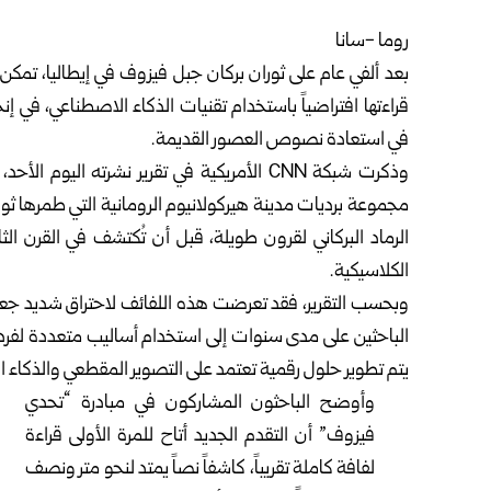
روما -سانا
بعد ألفي عام على ثوران بركان جبل فيزوف في إيطاليا، تمك
قراءتها افتراضياً باستخدام تقنيات الذكاء الاصطناعي، في إ
في استعادة نصوص العصور القديمة.
الرماد البركاني لقرون طويلة، قبل أن تُكتشف في القرن ال
الكلاسيكية.
وبحسب التقرير، فقد تعرضت هذه اللفائف لاحتراق شديد جعلها
الباحثين على مدى سنوات إلى استخدام أساليب متعددة لفرده
يتم تطوير حلول رقمية تعتمد على التصوير المقطعي والذكاء ال
وأوضح الباحثون المشاركون في مبادرة “تحدي
فيزوف” أن التقدم الجديد أتاح للمرة الأولى قراءة
لفافة كاملة تقريباً، كاشفاً نصاً يمتد لنحو متر ونصف