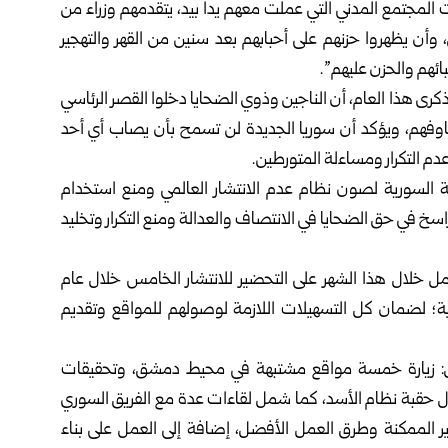
المجتمع المدني التي عملت معهم يداً بيد، يتقدمهم وزراء من
أن يظهروا حزنهم على أحبابهم بعد سنين من القهر والتهجير
ئهم والحزن عليهم”.
كرى هذا العام، أن الناجين وذوي الضحايا دخلوا القصر الرئاسي
وفهم، ويؤكد أن سوريا الجديدة لن تسمح بأن يصاب أي أحد
عدم التكرار ومساءلة المتورطين.
بية السورية لصون نظام عدم الانتشار العالمي ومنع استخدام
راسخ في حق الضحايا في الانتصاف والعدالة ومنع التكرار وتخليد
عمل خلال هذا الشهر على التحضير للانتشار الخامس خلال عام
يائية؛ لضمان كل التسهيلات اللازمة لوصولهم للمواقع وتقديم
ة شمل: زيارة خمسة مواقع مشتبهة في محيط دمشق، وتحقيقات
ال حقبة نظام الأسد، كما شمل لقاءات عدة مع الفريق السوري
ير الممكنة وطرق العمل الأفضل، إضافة إلى العمل على بناء