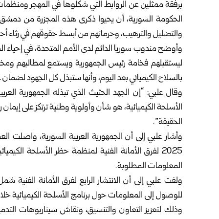
برفقة ممثلين عن الروابط التي شكلوها في المهجر ومنظمات 
الحكومة السورية، أن يحيوا ذكرى هذه المجزرة من دمشق، و
والتضليل والترهيب، وحرمانهم من أبسط حقوقهم في رثاء أحبا
وأوضح مندوب سوريا الدائم لدى الأمم المتحدة، في إحياء الذ
ليستقبلهم فخامة رئيس الجمهورية ويستمع لمطالبهم ومخا
بالسلاح الكيميائي بعد اليوم، وأنها ستبذل كل الجهود لضمان 
وقال علبي: “إن الجهد الحثيث الذي تبذله الجمهورية العر
الأسلحة الكيميائية، هو شأن وأولوية وطنية ترتكز على إيمان 
الحقيقة”.
وأشار علبي إلى أن الجمهورية العربية السورية، واصلت ال
2025 لفرق الأمانة الفنية لمنظمة حظر الأسلحة الكيم
المعلومات المطلوبة.
ولفت علبي إلى أن الانتشار الرابع لفرق الأمانة الفني
للوصول إلى المعلومات حول برنامج الأسلحة الكيميائية خل
وذلك لتعزيز التعاون والتنسيق، ونقاش سيناريوهات التدم