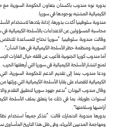
بدوره نوه مندوب باكستان بتعاون الحكومة السورية مع من
الكيميائية المشتبه بوجودها في سوريا.
مندوبة سلوفينيا أكدت بدورها، إدانة بلادها لاستخدام الأسل
محاسبة المسؤولين عن الاعتداءات بالأسلحة الكيميائية في س
وقالت مندوبة سلوفينيا: “سوريا تحتاج للمساعدة للتخلص 
السورية ومنظمة حظر الأسلحة الكيميائية في هذا الشأن”.
أما مندوب كوريا الجنوبية فأعرب عن قلقه حيال الغارات الإسر
لمنع انتشار الأسلحة الكيميائية في سوريا التي أرهقتها الحرب.
ودعا مندوب بنما إلى تقديم الدعم للحكومة السورية، ال
الكيميائية للقضاء على بقايا الأسلحة الكيميائية التي ورثتها من
وقال مندوب اليونان: “ندعم جهود سوريا لتحقيق التقدم والازد
لسنوات طويلة، بما في ذلك ما يتعلق بملف الأسلحة الكيمي
أراضيها وسلامتها”.
بدورها مندوبة الدنمارك قالت: “نتذكر جميعاً استخدام نظ
ومهاجمة المدنيين الأبرياء، وفي ظل هذا التاريخ المأساوي ن