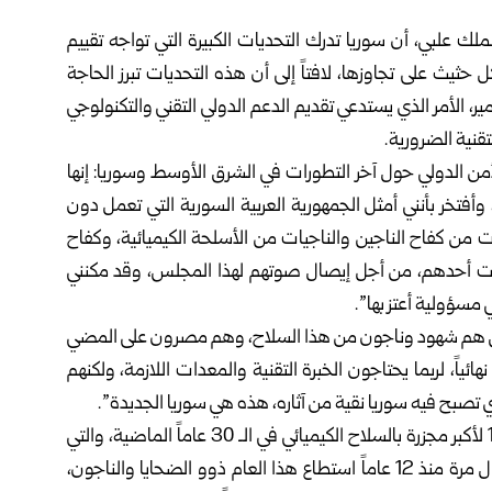
ملك علبي، أن سوريا تدرك التحديات الكبيرة التي تواجه تقييم
 حثيث على تجاوزها، لافتاً إلى أن هذه التحديات تبرز الحاجة
مير، الأمر الذي يستدعي تقديم الدعم الدولي التقني والتكنولوجي
نية الضرورية.
من الدولي حول آخر التطورات في الشرق الأوسط وسوريا: إنها
وأفتخر بأنني أمثل الجمهورية العربية السورية التي تعمل دون
ت من كفاح الناجين والناجيات من الأسلحة الكيميائية، وكفاح
 كنت أحدهم، من أجل إيصال صوتهم لهذا المجلس، وقد مكنني
مسؤولية أعتز بها”.
شق هم شهود وناجون من هذا السلاح، وهم مصرون على المضي
ئياً، لربما يحتاجون الخبرة التقنية والمعدات اللازمة، ولكنهم
ي تصبح فيه سوريا نقية من آثاره، هذه هي سوريا الجديدة”.
وتابع علبي: “لقد صادف الـ 21 من آب المنصرم الذكرى الـ 12 لأكبر مجزرة بالسلاح الكيميائي في الـ 30 عاماً الماضية، والتي
حدثت على بعد بضع كيلومترات من العاصمة دمشق، ولأول مرة منذ 12 عاماً استطاع هذا العام ذوو الضحايا والناجون،