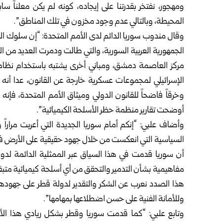
ومهجور، نفتخر بقدرتنا على إيجاده، كونه لم يكن معلناً س
المحيطة، وبالتالي عدم وجود مخزون في تلك المناطق”.
وقال مندوب سوريا الدائم لدى الأمم المتحدة: “إن سلوك ال
الجمهورية العربية السورية، والتي طالت ودمرت العديد من ال
مركز العاصمة دمشق، ومباني أخرى يشتبه باستخدام نظام ا
الإسرائيلي لمجموعات عسكرية خارجة عن القانون، عدا أنه ي
وخرقاً فاضحاً للقانون الدولي وميثاق الأمم المتحدة، فإنه
أوضحت تقارير منظمة حظر الأسلحة الكيميائية”.
وأضاف علبي: “إنكم أمام سوريا الجديدة التي أعربت مراراً
السياسية التي انعكست من خلال جهود حقيقية على الأرض في 
أن سوريا قدمت في هذا السياق عبر الممثلية الدائمة لد
مفاهيمية بشأن التدمير والتحقق من أي أسلحة كيميائية متبقي
هذا الصدد نعرب عن الشكر والتقدير لدولة قطر على جهوده
وللأمانة الفنية على حسن اضطلاعها بمهامها”.
وتابع علبي: “كما قدمت سوريا وقطر بشكل ريادي هذا ال