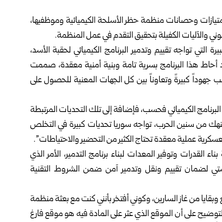
 امتيازات وحصانات منظمة حظر الأسلحة الكيميائية وموظفيها،
وني والآليات الكفيلة بتحقيق التقدم في عمل المنظمة.
رة التي تواجه تقييم وتدمير البرنامج الكيميائي لحقبة الأسد،
د أحاط هذا البرنامج بسرية تامة وبنية أمنية معقدة، صممت
لب جهوداً كبيرةً وتعاوناً بين كل الجهات المعنية للحصول على
 البرنامج الكيميائي فحسب، فإضافة إلى تلك التحديات المرتبطة
منهك من سنين الحرب، تواجه سوريا تحديات كبيرة في التخلص
سكرية عملية معقدة تحتاج الكثير من التحضير والاحتياطات”.
ء القدرات وتوفير المعدات لبناء برنامج التدمير، الأمر الذي
جستي لضمان تقييم ونقل وتدمير آمن ضمن الشروط التقنية
وبقايا من غاز السارين، وكوني أفتخر بأنني كنت مع بعثة منظمة
 التوضيح على أن الموقع الذي عثر على المادة فيه هو موقع فارغ