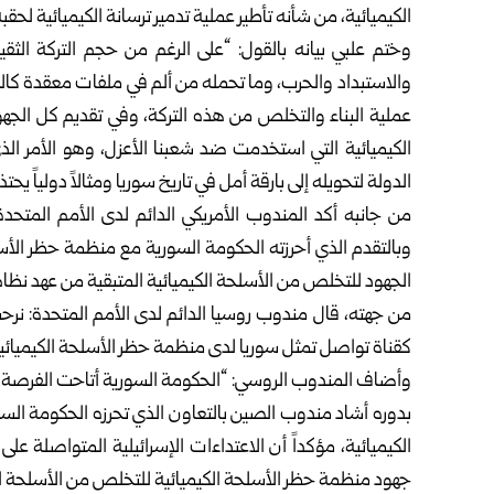
الكيميائية، من شأنه تأطير عملية تدمير ترسانة الكيميائية لحقب
وختم علبي بيانه بالقول: “على الرغم من حجم التركة الثق
والاستبداد والحرب، وما تحمله من ألم في ملفات معقدة كا
عملية البناء والتخلص من هذه التركة، وفي تقديم كل الجهو
الكيميائية التي استخدمت ضد شعبنا الأعزل، وهو الأمر ال
الدولة لتحويله إلى بارقة أمل في تاريخ سوريا ومثالاً دولياً يحتذ
من جانبه أكد المندوب الأمريكي الدائم لدى الأمم المتحد
وبالتقدم الذي أحرزته الحكومة السورية مع منظمة حظر الأ
الجهود للتخلص من الأسلحة الكيميائية المتبقية من عهد نظام
من جهته، قال مندوب روسيا الدائم لدى الأمم المتحدة: نرح
كقناة تواصل تمثل سوريا لدى منظمة حظر الأسلحة الكيميائية 
وأضاف المندوب الروسي: “الحكومة السورية أتاحت الفرصة لت
بدوره أشاد مندوب الصين بالتعاون الذي تحرزه الحكومة ال
الكيميائية، مؤكداً أن الاعتداءات الإسرائيلية المتواصلة على 
جهود منظمة حظر الأسلحة الكيميائية للتخلص من الأسلحة ال