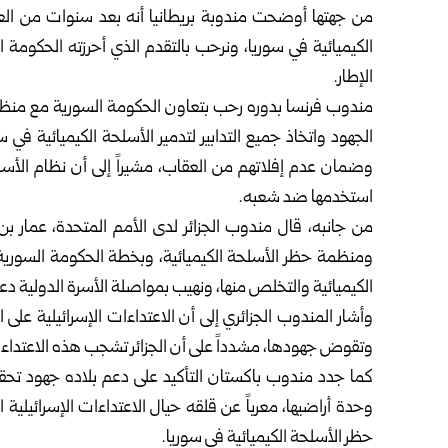
من جهتها أوضحت مندوبة بريطانيا أنه بعد سنوات من العر
الكيميائية في سوريا، ونرحب بالتقدم الذي أحرزته الحكومة
الإطار.
مندوب فرنسا بدوره رحب بتعاون الحكومة السورية مع منظمة 
الجهود واتخاذ جميع التدابير لتدمير الأسلحة الكيميائية 
وضمان عدم إفلاتهم من العقاب، مشيراً إلى أن نظام الأسد أ
استخدمها ضد شعبه.
من جانبه، قال مندوب الجزائر لدى الأمم المتحدة، عمار بن
ومنظمة حظر الأسلحة الكيميائية، وبخطة الحكومة السورية ا
الكيميائية والتخلص منها، ونهيب بمواصلة الأسرة الدولية دعم
وأشار المندوب الجزائري إلى أن الاعتداءات الإسرائيلية عل
وتقوض جهودها، مشدداً على أن الجزائر تشجب هذه الاعتداءات 
كما جدد مندوب باكستان التأكيد على دعم بلاده جهود تحقي
وحدة أراضيها، معرباً عن قلقه حيال الاعتداءات الإسرائيلية
حظر الأسلحة الكيميائية في سوريا.