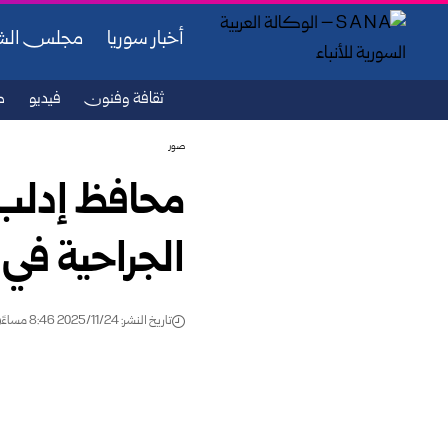
أخبار سوريا
مجلس ال
ثقافة وفنون
فيديو
ص
صور
محافظ إدلب 
الجراحية في
تاريخ النشر: 2025/11/24 8:46 مساءً