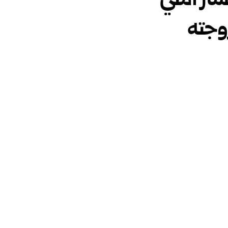
ار أمني
وجته