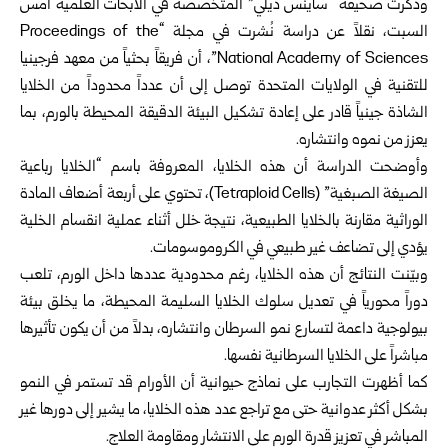
وذكرت صحيفة “ساينس ديلي” المتخصصة في الأبحاث العلمية أمس
السبت، نقلاً عن دراسة نُشرت في مجلة “Proceedings of the
National Academy of Sciences”، أن فريقاً بحثياً من معهد فرجينيا
للتقنية في الولايات المتحدة توصل إلى أن عدداً محدوداً من الخلايا
الشاذة جينياً قادر على إعادة تشكيل البيئة الدقيقة المحيطة بالورم، بما
يعزز من نموه وانتشاره.
وأوضحت الدراسة أن هذه الخلايا، المعروفة باسم “الخلايا رباعية
الصيغة الصبغية” (Tetraploid Cells)، تحتوي على أربعة أضعاف المادة
الوراثية مقارنة بالخلايا الطبيعية، نتيجة خلل أثناء عملية انقسام الخلية
يؤدي إلى تضاعف غير طبيعي في الكروموسومات.
وبيّنت النتائج أن هذه الخلايا، رغم محدودية عددها داخل الورم، تلعب
دوراً محورياً في تعديل سلوك الخلايا السليمة المحيطة، ما يخلق بيئة
بيولوجية داعمة لتسارع نمو السرطان وانتشاره، بدلاً من أن يكون تأثيرها
مباشراً على الخلايا السرطانية نفسها.
كما أظهرت التجارب على نماذج حيوانية أن الأورام قد تستمر في النمو
بشكل أكثر عدوانية حتى مع تراجع عدد هذه الخلايا، ما يشير إلى دورها غير
المباشر في تعزيز قدرة الورم على الانتشار ومقاومة العلاج.