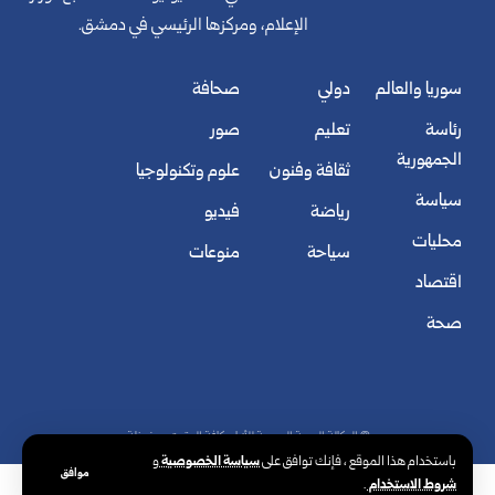
الإعلام، ومركزها الرئيسي في دمشق.
سوريا والعالم
دولي
صحافة
رئاسة
تعليم
صور
الجمهورية
ثقافة وفنون
علوم وتكنولوجيا
سياسة
رياضة
فيديو
محليات
سياحة
منوعات
اقتصاد
صحة
© الوكالة العربية السورية للأنباء. كافة الحقوق محفوظة.
سياسة الخصوصية
باستخدام هذا الموقع ، فإنك توافق على
و
موافق
شروط الاستخدام
.