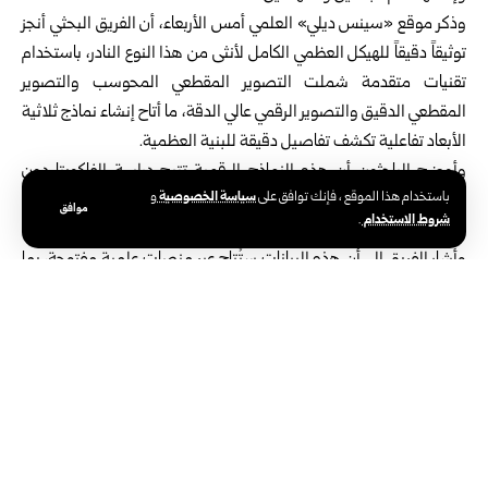
وذكر موقع «سينس ديلي» العلمي أمس الأربعاء، أن الفريق البحثي أنجز
توثيقاً دقيقاً للهيكل العظمي الكامل لأنثى من هذا النوع النادر، باستخدام
تقنيات متقدمة شملت التصوير المقطعي المحوسب والتصوير
المقطعي الدقيق والتصوير الرقمي عالي الدقة، ما أتاح إنشاء نماذج ثلاثية
الأبعاد تفاعلية تكشف تفاصيل دقيقة للبنية العظمية.
وأوضح الباحثون أن هذه النماذج الرقمية تتيح دراسة الفاكويتا دون
سياسة الخصوصية
باستخدام هذا الموقع ، فإنك توافق على
و
الحاجة إلى التعامل المباشر مع العينات الأصلية، الأمر الذي يسهم في
موافق
شروط الاستخدام
.
الحفاظ عليها ويعزز إمكانيات استخدامها في الأبحاث العلمية المتقدمة.
وأشار الفريق إلى أن هذه البيانات ستُتاح عبر منصات علمية مفتوحة، بما
يدعم مجالات البحث والتعليم والتوعية، ويسهم في تعزيز الجهود الدولية
الرامية إلى حماية التنوع البيولوجي البحري وصون هذا النوع من
الانقراض.
ويُعد الفاكويتا أصغر أنواع الحيتانيات المعروفة، ويعيش حصراً في المياه
الضحلة شمال خليج كاليفورنيا في المكسيك، وقد شهدت أعداده تراجعاً
حاداً خلال العقود الماضية نتيجة الصيد غير القانوني باستخدام الشباك.