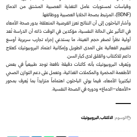
وقياسات لمستويات عامل التغذية العصبية المشتق من الدماغ
(BDNF)، المرتبط بصحة الخلايا العصبية ووظائفها.
وأشار الباحثون إلى أن النتائج تعزز الفرضية المتعلقة بدور صحة الأمعاء
في التأثير على الحالة النفسية، مؤكدين في الوقت ذاته أن الدراسة تُعد
أولية نظراً لصغر حجم العينة، ما يستدعي إجراء تجارب سريرية أوسع
لتقييم الفعالية على المدى الطويل وإمكانية اعتماد البروبيوتيك كعلاج
داعم للاكتئاب والقلق لدى كبار السن.
ويُعرف البروبيوتيك بأنه كائنات دقيقة نافعة توجد طبيعياً في بعض
الأطعمة المخمرة والمكملات الغذائية، وتعمل على دعم التوازن الصحي
لبكتيريا الأمعاء، فيما يولي الباحثون اهتماماً متزايداً بما يُعرف بمحور
«الأمعاء–الدماغ» ودوره في الصحة النفسية.
الوسوم:
الاكتئاب
البروبيوتيك