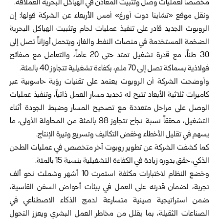
مخصصاً لعمليات وصل وتثبيت المعادن في الهياكل البحرية العملاقة.
ونقل موقع «تشاينا دوت أورغ» أمس الأربعاء عن الشركة قولها: إن
الروبوت الجديد قادر على تنفيذ عمليات لحام وتثبيت الهياكل البحرية
الضخمة المستخدمة في منصات النفط والغاز، ويتحمل أوزاناً تصل إلى
30 طناً، مع قدرة تشغيل تمتد حتى 20 عاماً، والتعامل مع صفائح
فولاذية بسماكة تصل إلى 70 ملم، بكفاءة تشغيلية تتجاوز 40 بالمئة.
وأوضحت الشركة أن الروبوت يعتمد على تقنيات رؤية حاسوبية عبر
كاميرات ثلاثية الأبعاد تتيح له تحديد مسار العمل ذاتياً، وتنفيذ عمليات
الوصل على مراحل متعددة مع تصحيح المسار وضبط الجودة أثناء
التشغيل، محققاً نسبة نجاح تتجاوز 98 بالمئة من المحاولة الأولى، ما
يسهم في تقليل الأخطاء وخفض التكاليف وتسريع وتيرة الإنتاج.
كما كشفت الشركة عن تطوير روبوت آخر متخصص في عمليات الطحن
الذكي، حقق بدوره زيادة في الكفاءة التشغيلية بنسبة 15 بالمئة.
وخضع النظام لاختبارات مكثفة استمرت 10 أشهر وشملت نحو ألف
تجربة، لضمان قدرته على العمل في بيئات أحواض السفن القاسية،
ضمن استراتيجية صينية متسارعة لدمج الذكاء الاصطناعي في
الصناعات الثقيلة، بما يقلل من مخاطر العمل البشري ويعزز التحول