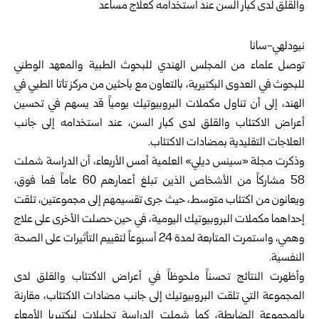
نيودلهي-سانا
توصل علماء من المجلس الهندي للبحوث الطبية والمعهد الوطني
للبحوث في العدوى البكتيرية، بالتعاون مع باحثين من مركز تاتا الطبي في
الهند، إلى أن تناول مكملات البروبيوتيك يومياً قد يسهم في تحسين
أعراض الاكتئاب والقلق لدى كبار السن، عند استخدامه إلى جانب
العلاجات التقليدية بمضادات الاكتئاب.
وذكرت مجلة «سينس ديلي» العلمية أمس الأربعاء، أن الدراسة شملت
58 مشاركاً من الأشخاص الذين تبلغ أعمارهم 60 عاماً فما فوق،
ويعانون من اكتئاب متوسط، حيث جرى تقسيمهم إلى مجموعتين، تلقت
إحداهما مكملات البروبيوتيك اليومية، في حين حصلت الأخرى على علاج
وهمي، واستمرت المتابعة لمدة 24 أسبوعاً لتقييم التأثيرات على الصحة
النفسية.
وأظهرت النتائج تحسناً ملحوظاً في أعراض الاكتئاب والقلق لدى
المجموعة التي تلقت البروبيوتيك إلى جانب مضادات الاكتئاب، مقارنة
بالمجموعة الضابطة، كما شملت الدراسة تحليلات لبكتيريا الأمعاء