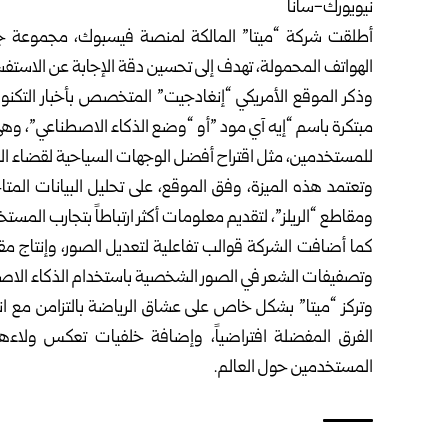
نيويورك-سانا‏
أطلقت شركة “ميتا” المالكة لمنصة فيسبوك، مجموعة جدي
الهواتف المحمولة، تهدف إلى ‏تحسين دقة الإجابة عن الاستفسا
وذكر الموقع الأمريكي “إنغادجيت” المتخصص بأخبار التكنولو
مبتكرة باسم “إيه آي مود ‌‏”أو “وضع الذكاء الاصطناعي”
للمستخدمين، مثل اقتراح أفضل الوجهات السياحية ‏لقضاء ال
وتعتمد هذه الميزة، وفق الموقع، على تحليل البيانات المت
ومقاطع “الريلز”، لتقديم ‏معلومات أكثر ارتباطاً بتجارب المستخ
كما أضافت الشركة قوالب تفاعلية لتعديل الصور، وإنتاج مقا
وتصفيفات الشعر في ‏الصور الشخصية باستخدام الذكاء الاصط
الفرق المفضلة افتراضياً، وإضافة ‏خلفيات تعكس ولاءهم
المستخدمين حول العالم.‏