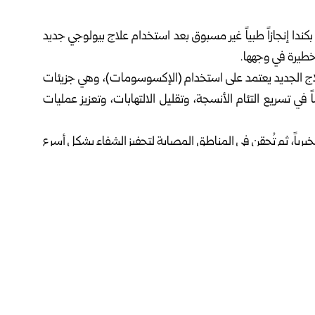
دا إنجازاً طبياً غير مسبوق بعد استخدام علاج بيولوجي جديد
طيرة في وجهها.
وم الثلاثاء، أن العلاج الجديد يعتمد على استخدام (الإكسوسومات)، وهي جزيئات
اً في تسريع التئام الأنسجة، وتقليل الالتهابات، وتعزيز عمليات
برياً، ثم تُحقن في المناطق المصابة لتحفيز الشفاء بشكل أسرع
وأعلن الفريق الطبي أن العلاج الجديد ساعد الطالبة كايتلين جيفري، البالغة من العمر 18 عاماً، على التعافي بسرعة أكبر وتحقيق
طيع إعادة البشرة إلى حالتها الطبيعية بالكامل، وأن مثل هذه
لمرضى الشباب.
 جهة في العالم تطبق ذلك على مريض حروق.
لحروق خلال السنوات الماضية، فإن استخدامها على مرضى
بية.
اج الجديد مستقبلاً كمعيار علاجي لمرضى الحروق في كندا ودول