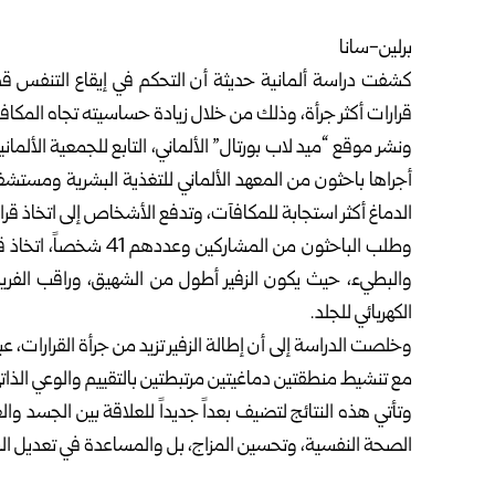
برلين-سانا ‏
كشفت دراسة ألمانية حديثة أن التحكم في إيقاع التنفس قد يك
قرارات أكثر جرأة، وذلك من ‏خلال زيادة حساسيته تجاه المكافآ
ونشر موقع “ميد لاب بورتال” الألماني، التابع للجمعية الألمانية
أجراها باحثون من ‏المعهد الألماني للتغذية البشرية ومستشف
الدماغ أكثر استجابة للمكافآت، وتدفع ‏الأشخاص إلى اتخاذ قرارا
وطلب الباحثون من المشا
والبطيء، حيث يكون ‏الزفير أطول من الشهيق، وراقب الفر
الكهربائي للجلد.‏
وخلصت الدراسة إلى أن إطالة الزفير تزيد من جرأة القرارات، عبر
مع تنشيط ‏منطقتين دماغيتين مرتبطتين بالتقييم والوعي الذاتي
وتأتي هذه النتائج لتضيف بعداً جديداً للعلاقة بين الجسد و
الصحة النفسية، وتحسين ‏المزاج، بل والمساعدة في تعديل السل