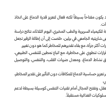
ون مفتاحاً بسيطاً ‏لكنه فعال لتعزيز قدرة الدماغ على اتخاذ
ت.‏
 للكيمياء ‏السريرية والطب المخبري، اليوم الثلاثاء، نتائج دراسة
ى شاريتيه الجامعي في برلين، ‏خلصت إلى أن إطالة الزفير تجعل
ت أكثر جرأة، مع بقاء تقديرهم للمخاطر كما هو ‏دون تغيير.‏
ركين وعددهم 41 شخصاً، اتخاذ قرارات تنطوي ‏على مخاطرة، مع اتباع نمطين للتنفس، الطبيعي،
يق نشاط الدماغ، ومعدل ضربات ‏القلب، والتنفس، والتوصيل
 تعزيز ‏حساسية الدماغ للمكافآت دون التأثير على تقدير المخاطر،
.‏
العقل، وتفتح ‏المجال أمام تقنيات التنفس كوسيلة بسيطة لدعم
وكيات الغذائية مستقبلاً.‏