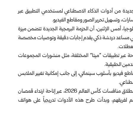
دة من أدوات ‏الذكاء الاصطناعي لمستخدمي التطبيق عبر
رات، وتسهيل تحرير الصور ومقاطع ‏الفيديو.‏
جيا، أمس ‏الإثنين، أن الحزمة البرمجية الجديدة تتضمن ميزة
، وهي مساعد دردشة ذكي يقدم إجابات دقيقة ‏وتوصيات مخصصة
عطلات.‏
احة عبر تطبيقات ‌‏”ميتا” المختلفة، مثل منشورات المجموعات
دمين الحقيقية. ‏
طع فيديو ‏بأسلوب سينمائي، إلى جانب إمكانية تغيير الملابس
ناعي.‏
وتركز “ميتا” بشكل خاص على عشاق الرياضة بالتزامن مع انطلاق منافسات كأس ‏العالم 2026، عبر إتاحة ارتداء قمصان
 لفريقهم، وبدأت طرح هذه الأدوات تدريجياً ‏على هواتف