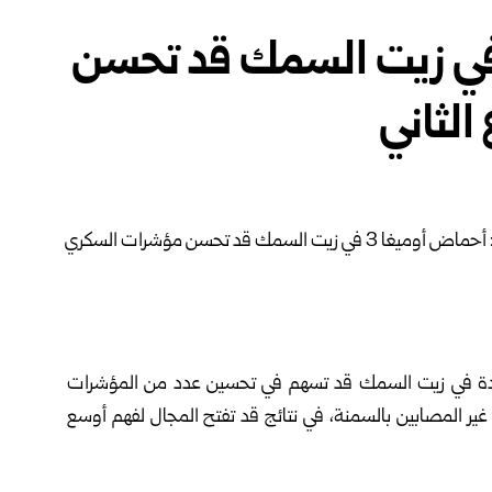
اسة: أحماض أوميغا 3 في زيت السمك قد تحسن
لثاني
لمية حديثة أن أحماض أوميغا 3 الموجودة في زيت السمك قد تسهم في تحسين عدد من المؤشرات
غير المصابين بالسمنة، في نتائج قد تفتح المجال لفهم أوسع
مية أمس الخميس، أن باحثين من معهد بوتانتان وجامعة كروزيرو دو سول في