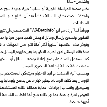
واشنطن-سانا
تختبر منصة المراسلة الفورية “
واتساب
” ميزة جديدة تتيح ل
واحدة”، بحيث تختفي الرسالة تلقائياً بعد أن يطّلع عليه
المحادثات.
ووفقاً لما أورده موقع “aInfo
التطوير، وتسمح بإرسال رسائل لا يمكن فتحها سوى مرة واحدة 
وتوفر هذه الخاصية أسلوباً أكثر أماناً للتواصل المؤقت د
مدة بقاء الرسائل لدى الطرف الآخر، بما يعزز مفهوم الرسائل م
كما ستعمل الميزة على منع إعادة توجيه الرسائل أو نسخها
يضيف طبقة حماية إضافية للمحتوى المرسل.
وبحسب آلية الاستخدام قيد الاختبار، سيتمكن المستخدم من
الإرسال بعد كتابة الرسالة، ليظهر خيار خاص يسمح بإرسالها بهذ
وسيطبق واتساب إجراءات حماية مماثلة لتلك المستخدمة ف
العرض لمرة واحدة، بما في ذلك منع أخذ لقطات الشاشة أو 
أجهزة خارجية.