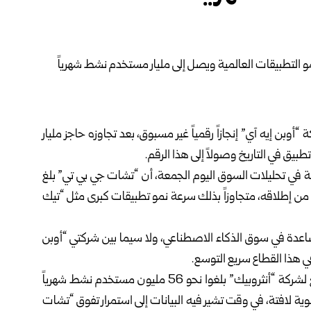
بن إيه آي” إنجازاً رقمياً غير مسبوق، بعد تجاوزه حاجز مليار
يق في التاريخ وصولاً إلى هذا الرقم.
ة في تحليلات السوق اليوم الجمعة، أن “تشات جي بي تي” بلغ
 من إطلاقه، متجاوزاً بذلك سرعة نمو تطبيقات كبرى مثل “تيك
صاعدة في سوق الذكاء الاصطناعي، ولا سيما بين شركتي “أوبن
ي هذا القطاع سريع التوسع.
وبحسب “سنسور تاور”، فإن مستخدمي تطبيق “كلود” التابع لشركة “أنثروبيك” بلغوا نحو 56 مليون مستخدم نشط شهرياً
وية لافتة، في وقت تشير فيه البيانات إلى استمرار تفوق “تشات