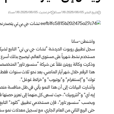
تاريخ النشر: 2026/06/05 1:16 مساءً
اخر تحديث: 2026/06/05 1:16 مساءً
واشنطن-سانا
سجل تطبيق روبوت الدردشة “تشات جي بي تي” التابع لشركة “أو
مستخدم نشط شهرياً على مستوى العالم، ليصبح بذلك أسرع تطب
وذكرت وكالة رويترز، نقلاً عن شركة “سنسور تاور” المتخصص
هذا الرقم خلال شهر أيار الماضي، بعد نحو ثلاث سنوات فقط
توك” و”إنستغرام” و”يوتيوب” و”خرائط غوغل”.
وأشارت البيانات إلى أن هذا النمو يأتي في ظل منافسة مت
إيه آي” و”أنثروبيك”، حيث تسعى كل منهما إلى تعزيز حصتها ف
حتى الربع الثاني من العام الجاري، مع تسجيل معدلات نمو سن