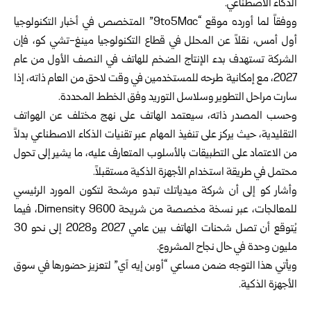
الذكاء الاصطناعي.
ووفقاً لما أورده موقع “9to5Mac” المتخصص في أخبار التكنولوجيا
أول أمس، نقلاً عن المحلل في قطاع التكنولوجيا مينغ-تشي كو، فإن
الشركة تستهدف بدء الإنتاج الضخم للهاتف في النصف الأول من عام
2027، مع إمكانية طرحه للمستخدمين في وقت لاحق من العام ذاته، إذا
سارت مراحل التطوير وسلاسل التوريد وفق الخطط المحددة.
وحسب المصدر ذاته، سيعتمد الهاتف على نهج مختلف عن الهواتف
التقليدية، حيث يركز على تنفيذ المهام عبر تقنيات الذكاء الاصطناعي بدلاً
من الاعتماد على التطبيقات بالأسلوب المتعارف عليه، ما يشير إلى تحول
محتمل في طريقة استخدام الأجهزة الذكية مستقبلاً.
وأشار كو إلى أن شركة ميدياتك تبدو مرشحة لتكون المورد الرئيسي
للمعالجات، عبر نسخة مخصصة من شريحة Dimensity 9600، فيما
يُتوقع أن تصل شحنات الهاتف بين عامي 2027 و2028 إلى نحو 30
مليون وحدة في حال نجاح المشروع.
ويأتي هذا التوجه ضمن مساعي “أوبن إيه آي” لتعزيز حضورها في سوق
الأجهزة الذكية.