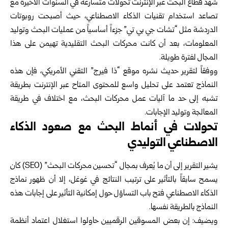
شهد قطاع البحث عبر الإنترنت تحولات متسارعة في السنوات الأخيرة مع
تصاعد استخدام تقنيات الذكاء الاصطناعي، حيث أصبحت روبوتات
الدردشة مثل “تشات جي بي تي” جزءاً أساسياً من عمليات البحث وتوليد
المعلومات، بعد أن كانت محركات البحث التقليدية تهيمن على هذا
المجال لفترة طويلة.
ووفقاً لتقرير حديث نشره موقع “ذا فيرج” التقني الأمريكي، فإن هذه
النماذج تعتمد على تحليل واسع للمحتوى المتاح عبر الإنترنت بطريقة
تشبه إلى حد ما آليات عمل محركات البحث، مع اختلاف في طريقة
المعالجة وتوليد الإجابات.
تحولات في أنماط البحث مع صعود الذكاء
الاصطناعي التوليدي
يشير التقرير إلى أن ما يُعرف بمجال “تحسين محركات البحث” (SEO) كان
يسمح سابقاً بالتأثير على ترتيب النتائج في غوغل، إلا أن ظهور نماذج
الذكاء الاصطناعي فتح باب التساؤل حول إمكانية التأثير على إجابات هذه
النماذج بالطريقة نفسها.
ويضيف: إن بعض المسوقين الرقميين حاولوا استغلال اعتماد أنظمة