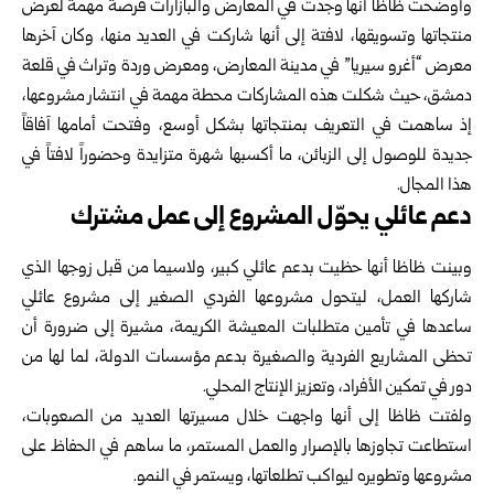
وأوضحت ظاظا أنها وجدت في المعارض والبازارات فرصة مهمة لعرض
منتجاتها وتسويقها، لافتة إلى أنها شاركت في العديد منها، وكان آخرها
معرض “أغرو سيريا” في مدينة المعارض، ومعرض وردة وتراث في قلعة
دمشق، حيث شكلت هذه المشاركات محطة مهمة في انتشار مشروعها،
إذ ساهمت في التعريف بمنتجاتها بشكل أوسع، وفتحت أمامها آفاقاً
جديدة للوصول إلى الزبائن، ما أكسبها شهرة متزايدة وحضوراً لافتاً في
هذا المجال.
دعم عائلي يحوّل المشروع إلى عمل مشترك
وبينت ظاظا أنها حظيت بدعم عائلي كبير، ولاسيما من قبل زوجها الذي
شاركها العمل، ليتحول مشروعها الفردي الصغير إلى مشروع عائلي
ساعدها في تأمين متطلبات المعيشة الكريمة، مشيرة إلى ضرورة أن
تحظى المشاريع الفردية والصغيرة بدعم مؤسسات الدولة، لما لها من
دور في تمكين الأفراد، وتعزيز الإنتاج المحلي.
ولفتت ظاظا إلى أنها واجهت خلال مسيرتها العديد من الصعوبات،
استطاعت تجاوزها بالإصرار والعمل المستمر، ما ساهم في الحفاظ على
مشروعها وتطويره ليواكب تطلعاتها، ويستمر في النمو.