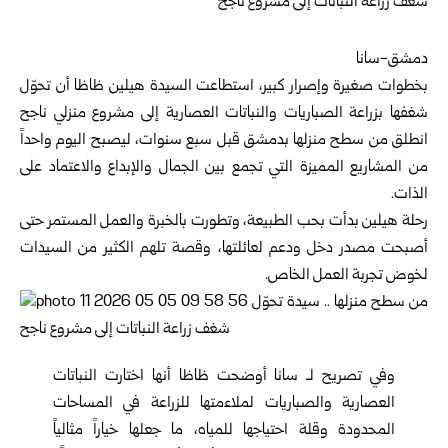
دمشق-سانا
بخطوات صغيرة وإصرار كبير، استطاعت السيدة هيلين ظاظا أن تحوّل
شغفها بزراعة الصباريات والنباتات العصارية إلى مشروع منزلي ناجح
انطلق من سطح منزلها بدمشق قبل سبع سنوات، ليصبح اليوم واحداً
من المشاريع المميزة التي تجمع بين الجمال والإبداع والاعتماد على
الذات.
رحلة هيلين بدأت بحب الطبيعة، وتطورت بالخبرة والعمل المستمر حتى
أصبحت مصدر دخل ودعم لعائلتها، وقصة تلهم الكثير من السيدات
لخوض تجربة العمل الخاص.
وفي تصريح لـ سانا أوضحت ظاظا أنها اختارت النباتات
العصارية والصباريات لملاءمتها للزراعة في المساحات
المحدودة وقلة احتياجها للمياه، ما جعلها خياراً مثالياً