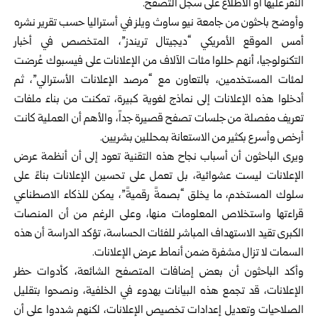
النقر عليها أو الاطلاع على سجل التصفح.
وأوضح باحثون من جامعة نيو ساوث ويلز في أستراليا حسب تقرير نشره
أمس الموقع الأمريكي “ديجيتال تريندز”، المتخصص في أخبار
التكنولوجيا، أنهم حللوا مئات الآلاف من الإعلانات على فيسبوك عُرضت
لمئات المستخدمين، بالتعاون مع “مرصد الإعلانات الأسترالي”، ثم
أدخلوا هذه الإعلانات إلى نماذج لغوية كبيرة، تمكنت من بناء ملفات
تعريف مفصلة من جلسات تصفح قصيرة جداً، والأهم أن العملية كانت
أرخص وأسرع بكثير من الاستعانة بمحللين بشريين.
ويرى الباحثون أن أسباب نجاح هذه التقنية تعود إلى أن أنظمة عرض
الإعلانات ليست عشوائية، بل تعمل على تحسين الإعلانات بناءً على
سلوك المستخدم، ما يخلق “بصمةً رقميةً”، يمكن للذكاء الاصطناعي
قراءتها واستخلاص المعلومات منها، وعلى الرغم من أن المنصات
الكبرى تقيد الاستهداف المباشر للفئات الحساسة، تؤكد الدراسة أن هذه
السمات لا تزال مشفرة ضمن أنماط عرض الإعلانات.
وأكد الباحثون أن بعض إضافات المتصفح الشائعة، كأدوات حظر
الإعلانات، قد تجمع هذه البيانات بهدوء في الخلفية، ونصحوا بتقليل
الصلاحيات وتعديل إعدادات تخصيص الإعلانات، لكنهم شددوا على أن