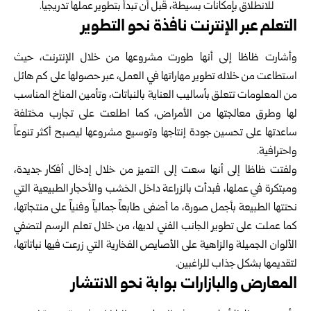
للانطلاق بإمكانات بسيطة، قبل أن تبدأ بتطوير عملها تدريجياً.
التعلم عبر الإنترنت نافذة نحو التطوير
وأشارت ظاظا إلى أنها طورت مشروعها من خلال الإنترنت، حيث
استطاعت من خلاله تطوير مهاراتها في العمل، عبر حصولها على كم هائل
من المعلومات تتعلق بأساليب العناية بالنباتات، وتأمين المناخ المناسب
لها وطرق معالجتها من الأمراض، كما اطلعت على تجارب مختلفة
ساعدتها على تحسين جودة إنتاجها وتوسيع مشروعها ليصبح أكثر تنوعاً
واحترافية.
ولفتت ظاظا إلى أنها سعت إلى التميز من خلال إدخال أفكار جديدة،
ومبتكرة في عملها، فبدأت بالزراعة داخل الخشب والأحجار الطبيعية التي
نحتتها الطبيعة بأجمل صورة، ما أضفى طابعاً جمالياً وفنياً على منتجاتها،
كما عملت على تطوير الجانب الفني لديها، من خلال تعلم الرسم لتضفي
الألوان الجميلة والزاهية على الأصايص الفخارية التي زرعت فيها نباتاتها،
لتقديمها بشكل جذاب للراغبين.
المعارض والبازارات بوابة نحو الانتشار