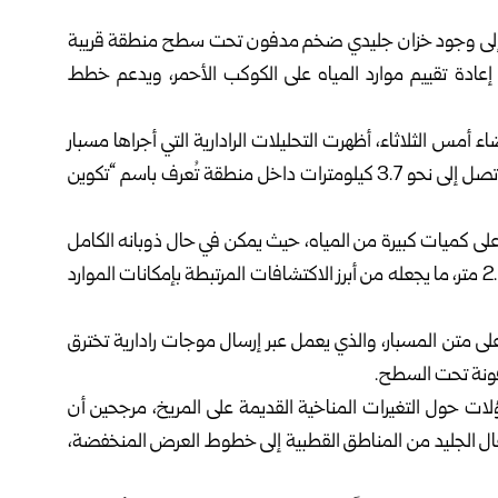
ر إلى وجود خزان جليدي ضخم مدفون تحت سطح منطقة قريبة
دة تقييم موارد المياه على الكوكب الأحمر، ويدعم خطط
متخصص بأخبار الفضاء أمس الثلاثاء، أظهرت التحليلات الرادارية التي أجراها مسبار
“Mars Express” وجود طبقات من الجليد تمتد إلى أعماق تصل إلى نحو 3.7 كيلومترات داخل منطقة تُعرف باسم “تكوين
ي على كميات كبيرة من المياه، حيث يمكن في حال ذوبانه الكامل
أن يغطي سطح المريخ بطبقة مائية يتراوح عمقها بين 1.5 و2.7 متر، ما يجعله من أبرز الاكتشافات المرتبطة بإمكانات الموارد
لى متن المسبار، والذي يعمل عبر إرسال موجات رادارية تخترق
فونة تحت السطح.
ؤلات حول التغيرات المناخية القديمة على المريخ، مرجحين أن
تقال الجليد من المناطق القطبية إلى خطوط العرض المنخفضة،