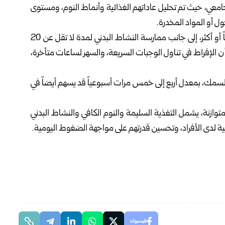
ية، والأنماط الحياتية لدى الشباب،401 طالب جامعي، حيث تم تحليل عاداتهم الغذائية وأنماط النوم، ومستوى
ل أو المواد المخدرة.
وأظهرت النتائج أن تناول وجبة الإفطار خمس مرات أسبوعياً أو أكثر، إلى جانب ممارسة النشاط البدني لمدة لا تقل عن 20
 أن الإفراط في تناول الوجبات السريعة، والسهر لساعات متأخرة،
إلى أن تناول أحماض أوميغا 3، مثل زيت السمك، بمعدل أربع إلى خمس مرات أسبوعياً قد يسهم أيضاً في
وازنة، يشمل التغذية السليمة والنوم الكافي والنشاط البدني
ية لدى الأفراد، وتحسين قدرتهم على مواجهة الضغوط اليومية.
فيسبوك