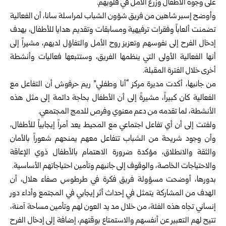
على وجوه الأطفال وزرع الأمل في قلوبهم.
وأوضح إسبر شاهين من فريق شؤون الشباب لمراسلة سانا، أن الفعالية
تضمنت ألعاباً وفقرات ترفيهية ومسابقات وتقديم هدايا للأطفال، بهدف
إدخال الفرح إلى نفوسهم وتعزيز روح الأمل والتفاؤل لديهم، مشيراً إلى
أنها الفعالية الأولى التي ينظمها الفريق، وستتبعها فعاليات وأنشطة
أخرى خلال الفترة المقبلة.
من جانبها، أكدت مديرة مركز “أنا وطفلي” ريم حرفوش أن التفاعل مع
الفعالية كان كبيراً، مشيرةً إلى أن الأطفال بحاجة دائمة إلى مثل هذه
الأنشطة، لما تقدمه من دعم معنوي وفرص للدمج المجتمعي.
ولفتت إلى أن أي تفاعل اجتماعي مع المحيط يعد أمراً إيجابياً للأطفال،
وأن وجود شريحة من الشباب تتفاعل معهم يمنحهم شعوراً بالأمان
والثقة والانطلاق، مؤكدة ضرورة الاهتمام بالأطفال ذوي الإعاقة
والاحتياجات الخاصة، والوقوف إلى جانبهم وتأمين احتياجاتهم الأساسية.
بدورها، أوضحت مسؤولة فريق فكرة في طرطوس صفاء هلال، أن
الهدف من المشاركة يتمثل في إحداث أثر إيجابي في المجتمع وأداء دور
إنساني تجاه هذه الفئة، من خلال مد يد العون لهم وتأمين مساحة آمنة،
تتيح لهم التعبير عن أنفسهم والاستمتاع بوقتهم، إضافة إلى إدخال الفرح