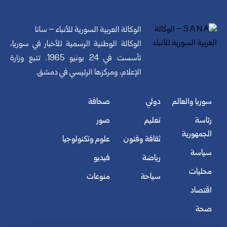
الوكالة العربية السورية للأنباء – سانا
الوكالة الوطنية الرسمية للأخبار في سوريا،
تأسست في 24 يونيو 1965. تتبع وزارة
الإعلام، ومركزها الرئيسي في دمشق.
سوريا والعالم
دولي
صحافة
رئاسة
تعليم
صور
الجمهورية
ثقافة وفنون
علوم وتكنولوجيا
سياسة
رياضة
فيديو
محليات
سياحة
منوعات
اقتصاد
صحة