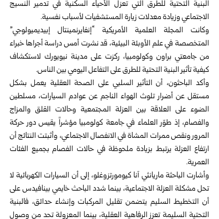
البنية التحتية للطرق التي تعزل الأحياء السكنية في تدمير النسيج
الاجتماعي وزيادة معدلات زيارة المستشفيات لأسباب نفسية.
وكانت المجلة العلمية الأمريكية “إنفايرنمينتال إبيديميولوجي”
المتخصصة في علم الأوبئة البيئية، قد نشرت أمس دراسة أجراها خبراء
من جامعتي براون وكولومبيا، ركزت على مدينة نيويورك لاستكشاف
كيفية تأثير البنية التحتية للطرق على التفاعل اليومي بين الناس.
وأكد الباحثون، أن التأثير السلبي على الصحة العقلية يعمل بشكل
مستقل عن أضرار تلوث الهواء الناجم عن عوادم السيارات، مسلطين
الضوء على العلاقة بين العزلة المجتمعية وحالات القلق والمزاج
والفصام، إذ طوّر العلماء في جامعة كولومبيا مؤشراً يقيس دور حركة
المرور ونقص ممرات المشاة في الانفصال الاجتماعي، وأثبتت النتائج أن
ارتفاع العزلة يرتبط بزيادة ملحوظة في حالات الفصام بجميع الفئات
العمرية.
وأشارت الباحثة ماريانثي آنا كيومورتزوغلو، إلى أن السيارات الكهربائية لا
تحل مشكلة العزلة الاجتماعية، بينما شدد الباحث خايمي بينافيدس على
أن التخطيط السليم يتضمن تقليل المركبات وإنشاء حدائق، فالبنية
التحتية السليمة تعزز الرفاهية العقلية، بينما المعزولة تحد من وصول