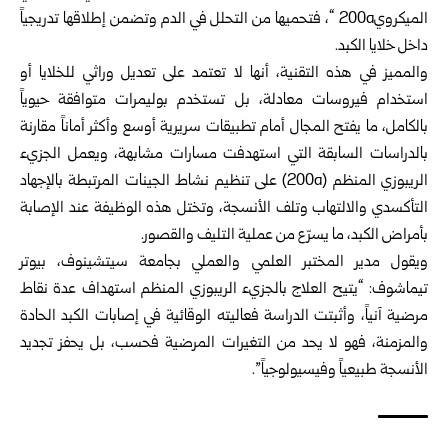
الميكروي200a “، فتحميها من التحلل في الدم وتضمن إطلاقها تدريجياً
داخل خلايا الكبد.
والمميز في هذه التقنية، أنها لا تعتمد على تعديل وراثي للخلايا أو
استخدام فيروسات معادلة، بل تستخدم بوليمرات متوافقة حيوياً
بالكامل، ما يفتح المجال أمام تطبيقات سريرية أوسع وأكثر أماناً مقارنة
بالدراسات السابقة التي استهدفت مسارات مشابهة، ويعمل الجزيء
الريبوزي المنظم (200a) على تنظيم نشاط الجينات المرتبطة بالإجهاد
التأكسدي والالتهاب وتلف الأنسجة، وتختل هذه الوظيفة عند الإصابة
بأمراض الكبد، ما يسرّع من عملية التليف والقصور.
ويقول مدير المختبر العلمي والعملي بجامعة سيتشينوف، بيوتر
تيماشوف: “يتيح العلاج بالجزيء الريبوزي المنظم استهداف عدة نقاط
مرضية آنياً، وأثبتت الدراسة فعاليته الوقائية في إصابات الكبد الحادة
والمزمنة، فهو لا يحد من التغيرات المرضية فحسب، بل يحفز تجديد
الأنسجة طبيعياً وفيسيولوجياً”.