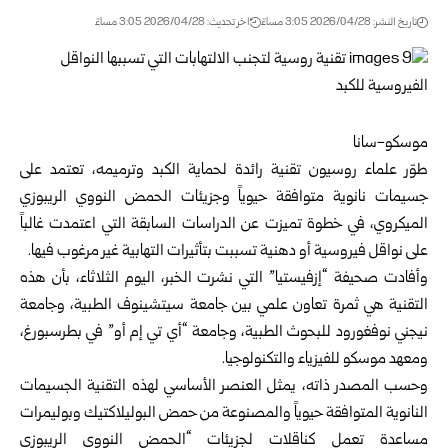
تاريخ النشر: 2026/04/28 3:05 مساءً
اخر تحديث: 2026/04/28 3:05 مساءً
موسكو-سانا
طوّر علماء روسيون تقنية رائدة لحماية الكبد وترميمه، تعتمد على
جسيمات نانوية متوافقة حيوياً وجزيئات الحمض النووي الريبوزي
الميكروي، في خطوة تميزت عن الدراسات السابقة التي اعتمدت غالباً
على نواقل فيروسية أو دهنية تسببت بتأثيرات التهابية غير مرغوب فيها.
وأفادت صحيفة “إزفيستيا” التي نشرت الخبر، اليوم الثلاثاء، بأن هذه
التقنية هي ثمرة تعاون علمي بين جامعة سيتشينوف الطبية، وجامعة
نيجني نوفغورود للبحوث الطبية، وجامعة “أي تي إم أو” في بطرسبورغ،
ومعهد موسكو للفيزياء والتكنولوجيا.
وحسب المصدر ذاته، يمثل العنصر الأساسي لهذه التقنية الجسيمات
النانوية المتوافقة حيوياً والمصنوعة من حمض البوليلاكتيك وبوليمرات
مساعدة تعمل كناقلات لجزيئات “الحمض النووي الريبوزي