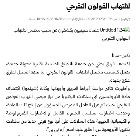
لالتهاب القولون التقرحي
تاريخ النشر: 2025/11/26 10:35 صباحًا
اخر تحديث: 2025/11/26 10:35 صباحًا
بكين-سانا
اكتشف فريق بحثي من جامعة نانجينغ الصينية بكتيريا معويّة جديدة،
تعمل كمسبب محتمل لالتهاب القولون التقرحي، ما يمهد السبيل لطرق
علاج جديدة.
وأظهرت نتائج دراسة أجراها الفريق وأوردتها وكالة (شينخوا) اكتشاف
مادة الأيروليسين في سلالات البكتيريا من براز مرضى التهاب القولون
التقرحي، حيث تم عزل العامل الممرض المسؤول عن إنتاج تلك المادة،
وحددت اختبارات تسلسل الجينوم الكامل والاختبارات الفيزيولوجية
والكيميائية الحيوية هذه السلالات على أنها نوع فرعي جديد من سلالات
بكتيريا الأيروموناس، أطلق عليه اسم “إم تي بي”.