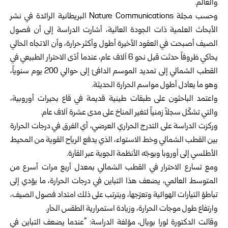
والعالم.
وحسب مجلة Nature Communications البريطانية الرائدة في نشر
الأبحاث العلمية ذات الجودة العالية، أشارت الدراسة إلى أن فصول
الصيف أصبحت في العقود الأخيرة أطول وأكثر حرارة، وأن الاتجاه الحالي
يحاكي ظروفاً حدثت قبل نحو 6 آلاف عام، عندما أدّى الاحترار الطبيعي في
القطب الشمالي إلى تمديد الموسم الدافئ إلى حوالي 200 يوم سنوياً،
وهو ما يعادل أطول مواسم الحرارة الحديثة.
واعتمد الباحثون على طبقات طينية قديمة في قاع بحيرات أوروبية،
والتي تشكّل سجلاً زمنياً لتغير المناخ على مدى عشرة آلاف عام.
وركزت الدراسة على التدرج الحراري العرضي، أي الفرق في درجات الحرارة
بين القطب الشمالي وخط الاستواء، الذي يدفع الرياح القوية من المحيط
الأطلسي إلى أوروبا ويوجّه الأنظمة الجوية عبر القارة.
ومع تسارع الاحترار في القطب الشمالي بمعدل أربع مرات أسرع من
المتوسط العالمي، يضعف هذا التباين في درجات الحرارة، ما يؤدي إلى
تباطؤ التيارات الهوائية وتعرّجها، ويترتب على ذلك امتداد فصول الصيف،
وارتفاع طول موجات الحرارة، وزيادة استمرارية الطقس الحار.
وقالت الدكتورة لورا بويال، مؤلفة الدراسة: “عندما يضعف التباين في