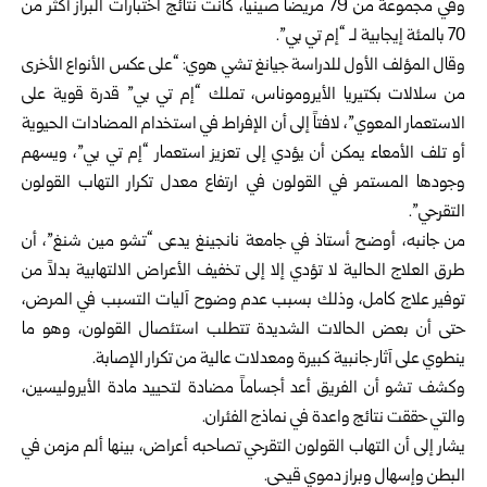
وفي مجموعة من 79 مريضاً صينياً، كانت نتائج اختبارات البراز أكثر من
70 بالمئة إيجابية لـ “إم تي بي”.
وقال المؤلف الأول للدراسة جيانغ تشي هوي: “على عكس الأنواع الأخرى
من سلالات بكتيريا الأيروموناس، تملك “إم تي بي” قدرة قوية على
الاستعمار المعوي”، لافتاً إلى أن الإفراط في استخدام المضادات الحيوية
أو تلف الأمعاء يمكن أن يؤدي إلى تعزيز استعمار “إم تي بي”، ويسهم
وجودها المستمر في القولون في ارتفاع معدل تكرار التهاب القولون
التقرحي”.
من جانبه، أوضح أستاذ في جامعة نانجينغ يدعى “تشو مين شنغ”، أن
طرق العلاج الحالية لا تؤدي إلا إلى تخفيف الأعراض الالتهابية بدلاً من
توفير علاج كامل، وذلك بسبب عدم وضوح آليات التسبب في المرض،
حتى أن بعض الحالات الشديدة تتطلب استئصال القولون، وهو ما
ينطوي على آثار جانبية كبيرة ومعدلات عالية من تكرار الإصابة.
وكشف تشو أن الفريق أعد أجساماً مضادة لتحييد مادة الأيروليسين،
والتي حققت نتائج واعدة في نماذج الفئران.
يشار إلى أن التهاب القولون التقرحي تصاحبه أعراض، بينها ألم مزمن في
البطن وإسهال وبراز دموي قيحي.