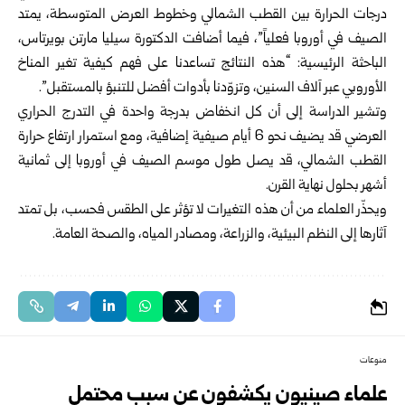
درجات الحرارة بين القطب الشمالي وخطوط العرض المتوسطة، يمتد
الصيف في أوروبا فعلياً”، فيما أضافت الدكتورة سيليا مارتن بويرتاس،
الباحثة الرئيسية: “هذه النتائج تساعدنا على فهم كيفية تغير المناخ
الأوروبي عبر آلاف السنين، وتزوّدنا بأدوات أفضل للتنبؤ بالمستقبل”.
وتشير الدراسة إلى أن كل انخفاض بدرجة واحدة في التدرج الحراري
العرضي قد يضيف نحو 6 أيام صيفية إضافية، ومع استمرار ارتفاع حرارة
القطب الشمالي، قد يصل طول موسم الصيف في أوروبا إلى ثمانية
أشهر بحلول نهاية القرن.
ويحذّر العلماء من أن هذه التغيرات لا تؤثر على الطقس فحسب، بل تمتد
آثارها إلى النظم البيئية، والزراعة، ومصادر المياه، والصحة العامة.
منوعات
علماء صينيون يكشفون عن سبب محتمل