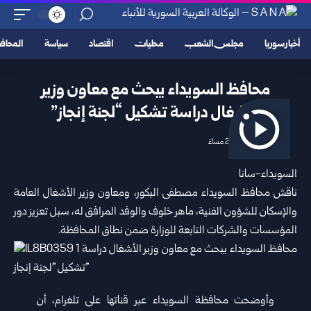
أخبار سوريا
مجلس الشعب
محليات
اقتصاد
سياسة
المحا
محافظ السويداء يبحث مع معاون وزير
الأشغال دراسة تشكيل “لجنة إنجاز”
2026/07/02 2:38 مساءً
السويداء-سانا
ناقش
محافظ السويداء
مصطفى البكور، و
معاون وزير الأشغال العامة
والإسكان للشؤون الفنية
، ماهر خلوف والوفد المرافق له، سبل تعزيز دور
المؤسسات والشركات التابعة للوزارة ضمن نطاق المحافظة.
وأوضحت محافظة السويداء عبر قناتها على تلغرام، أن