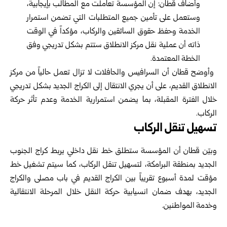
وأضاف قطان: إن المؤسسة تعاملت مع المطالب بإيجابية،
‏وستعمل على تأمين جميع المتطلبات التي تضمن استمرار
‏الخدمة وحفظ حقوق السائقين والركاب، مؤكداً في الوقت
ذاته ‏أن عملية نقل مركز الانطلاق ستتم بشكل تدريجي وفق
الخطة ‏المعتمدة‎.‎
‎ ‎وأوضح قطان أن السرافيس والحافلات لا تزال تعمل حالياً من ‏مركز
الانطلاق القديم، على أن يجري الانتقال إلى الكراج ‏الجديد بشكل تدريجي
خلال الفترة المقبلة، بما يضمن استمرارية ‏الخدمة وعدم تأثر حركة
الركاب‎.‎
تسهيل تنقل الركاب
وبيّن قطان أن المؤسسة ستطلق خط نقل داخلي يربط كراج ‏الجنوب
الجديد بمنطقة البرامكة، لتسهيل تنقل الركاب، كما سيتم ‏تشغيل خط
مؤقت لمدة أسبوع تقريباً بين الكراج القديم في باب ‏مصلى والكراج
الجديد، بهدف ضمان انسيابية حركة النقل خلال ‏المرحلة الانتقالية
وخدمة المواطنين‎.‎
‎ ‎