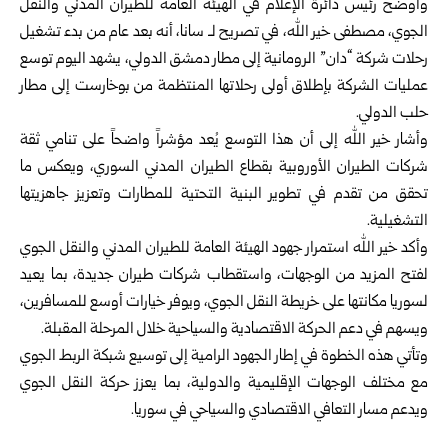
وأوضح رئيس دائرة الإعلام في الهيئة العامة للطيران المدني والنقل
الجوي، مصطفى خير الله، في تصريح لـ سانا، أنه بعد عام من بدء تشغيل
رحلات شركة “دان” الرومانية إلى مطار دمشق الدولي، يشهد اليوم توسع
عمليات الشركة بإطلاق أولى رحلاتها المنتظمة من بوخارست إلى مطار
حلب الدولي.
وأشار خير الله إلى أن هذا التوسع يُعد مؤشراً واضحاً على تنامي ثقة
شركات الطيران الأوروبية بقطاع الطيران المدني السوري، ويعكس ما
تحقق من تقدم في تطوير البنية التحتية للمطارات وتعزيز جاهزيتها
التشغيلية.
وأكد خير الله استمرار جهود الهيئة العامة للطيران المدني والنقل الجوي
لفتح المزيد من الوجهات، واستقطاب شركات طيران جديدة، بما يعيد
لسوريا مكانتها على خريطة النقل الجوي، ويوفر خيارات أوسع للمسافرين،
ويسهم في دعم الحركة الاقتصادية والسياحية خلال المرحلة المقبلة.
وتأتي هذه الخطوة في إطار الجهود الرامية إلى توسيع شبكة الربط الجوي
مع مختلف الوجهات الإقليمية والدولية، بما يعزز حركة النقل الجوي
ويدعم مسار التعافي الاقتصادي والسياحي في
سوريا
.