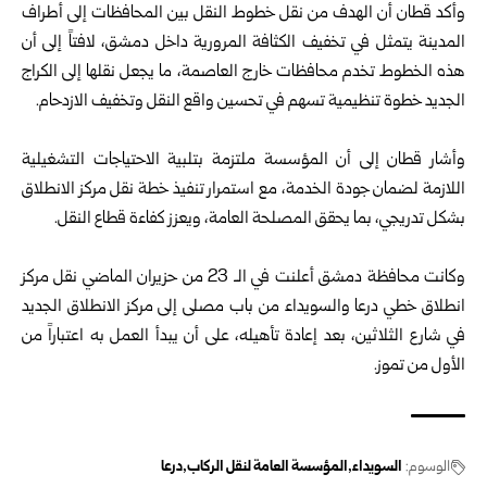
وأكد قطان أن الهدف من نقل خطوط النقل بين المحافظات إلى ‏أطراف
المدينة يتمثل في تخفيف الكثافة المرورية داخل دمشق، ‏لافتاً إلى أن
هذه الخطوط تخدم محافظات خارج العاصمة، ما ‏يجعل نقلها إلى الكراج
الجديد خطوة تنظيمية تسهم في تحسين ‏واقع النقل وتخفيف الازدحام‎.‎
‎ ‎
وأشار قطان إلى أن المؤسسة ملتزمة بتلبية الاحتياجات التشغيلية
‏اللازمة لضمان جودة الخدمة، مع استمرار تنفيذ خطة نقل مركز ‏الانطلاق
بشكل تدريجي، بما يحقق المصلحة العامة، ويعزز ‏كفاءة قطاع النقل‎.‎
‎ ‎
وكانت محافظة دمشق أعلنت في الـ 23 من حزيران الماضي نقل ‏مركز
انطلاق خطي درعا والسويداء من باب مصلى إلى مركز ‏الانطلاق الجديد
في شارع الثلاثين، بعد إعادة تأهيله، على أن ‏يبدأ العمل به اعتباراً من
الأول من تموز.
الوسوم:
السويداء
المؤسسة العامة لنقل الركاب
درعا