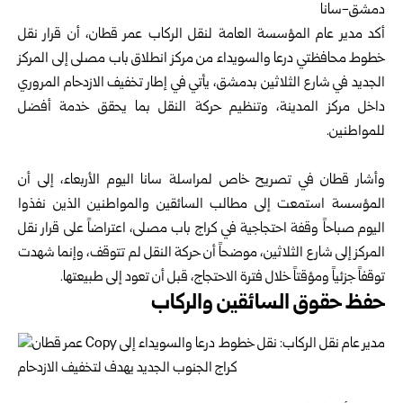
دمشق-سانا‏
أكد مدير عام
المؤسسة العامة لنقل الركاب
عمر قطان، أن قرار ‏نقل
خطوط محافظتي
درعا
و
السويداء
من مركز انطلاق باب ‏مصلى إلى المركز
الجديد في شارع الثلاثين بدمشق، يأتي في ‏إطار تخفيف الازدحام المروري
داخل مركز المدينة، وتنظيم ‏حركة النقل بما يحقق خدمة أفضل
للمواطنين‎.‎
‎ ‎
وأشار قطان في تصريح خاص لمراسلة سانا اليوم الأربعاء، ‏إلى أن
المؤسسة استمعت إلى مطالب السائقين والمواطنين الذين ‏نفذوا
اليوم صباحاً وقفة احتجاجية في كراج باب مصلى، ‏اعتراضاً على قرار نقل
المركز إلى شارع الثلاثين، موضحاً أن ‏حركة النقل لم تتوقف، وإنما شهدت
توقفاً جزئياً ومؤقتاً خلال ‏فترة الاحتجاج، قبل أن تعود إلى طبيعتها‎.‎
حفظ حقوق السائقين والركاب