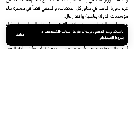
وأضاف الوزير الشيباني: إن اكتمال هذا الاستحقاق يُعد برهاناً جديداً ‏على
عزم سوريا الثابت في تجاوز كل التحديات، والمضي قدماً في ‏مسيرة بناء
مؤسسات الدولة بفاعلية واقتدار عالٍ.‏
وعبر الوزير الشيباني عن تمنياته بالتوفيق لأعضاء المجلس في أداء
سياسة الخصوصية
باستخدام هذا الموقع ، فإنك توافق على
و
‏مهامهم، نحو تعزيز الاستقرار والازدهار في سوريا الجديدة.‏
موافق
شروط الاستخدام
.
وكان رئيس اللجنة العليا لانتخابات مجلس الشعب محمد طه الأحمد
أعلن خلال
مؤتمر صحفي
في مقر المجلس بدمشق في وقت سابق ‏اليوم،
أسماء أعضاء مجلس الشعب بمن فيهم الثلث المكمل المعين ‏من قبل
رئيس الجمهورية العربية السورية أحمد الشرع، ‏وفقاً للصلاحيات
الدستورية‎.‎
الوسوم:
البرلمان السوري
مجلس الشعب السوري
وزير الخارجية والمغتربين السوري