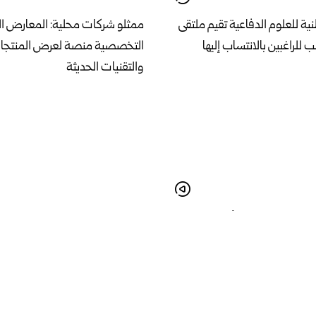
ية للعلوم الدفاعية تقيم ملتقى
ممثلو شركات محلية: المعارض ا
لب للراغبين بالانتساب إليها
التخصصية منصة لعرض المنتجات
والتقنيات الحديثة
ت مؤتمر الوادي للأطباء
شعراء يتحدثون لـ سانا عن مشارك
 الوطن والمهجر بحمص
مهرجان دمشق الدولي للشعر العرب