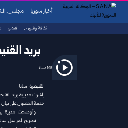
أخبار سوريا
مجلس ال
ثقافة وفنون
فيديو
ص
بريد القني
2026/06/30 1:58 مساءً
القنيطرة-سانا
باشرت مديرية بريد
القنيط
خدمة الحصول على بيان الق
وأوضحت مديرة بري
تصريح لمراسل سانا