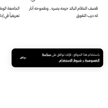
قصف النظام البائد حرمه بصره.. وطموحه أنار
الجامعة الوطن
له درب التفوق
تعريفياً في إد
باستخدام هذا الموقع ، فإنك توافق على
سياسة
موافق
الخصوصية
و
شروط الاستخدام
.
الشيباني وفيدان يؤكدان تعزيز التعاون السوري
انطلاق فعاليا
التركي ودعم استقرار المنطقة
السوريين في