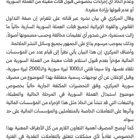
وعدم اتخاذ أي إجراءات بخصوص قبول فئات معينة من العملة السورية
أو عدم قبولها بإرادة منفردة.
وقال المركزي في بيان نشره عبر قناته على تلغرام: إن صفة التداول
القانوني والقوة الإبرائية لجميع فئات العملة السورية السارية حالياً ما
زالت مستمرة، حتى صدور أي تعليمات مخالفة وحسب مضمونها أصولاً،
وذلك بموجب مرسوم يذاع على الجمهور بجميع وسائل النشر الملائمة.
وأضاف المركزي: إن هذا البيان يأتي نظراً إلى قيام عدد من المؤسسات
المالية مؤخراً بعدم قبول استلام فئات معينة من العملة السورية من
تلقاء نفسها، ولا سيما فئتي الـ1000 ليرة سورية والـ2000 ليرة سورية،
وقبل الإعلان عن أي توجيهات رسمية متعلقة بهذا الموضوع من مصرف
سورية المركزي، وفق التحضيرات المكثفة الجارية حالياً بخصوص
موضوع استبدال العملة السورية في المرحلة الحالية والمقبلة،
والتبعات التي قد تنشأ عن اتخاذ مثل هذا الإجراء من المؤسسات المالية
وأثرها على التعاملات الخاصة بالمتعاملين والمؤسسات المالية على حد
سواء.
كما أوضح المصرف أهمية التعاون اللازم من كل الأطراف المعنية بهذا
الخصوص، تفادياً لأي مشكلات تتعلق بالتعاملات النقدية في الفترة