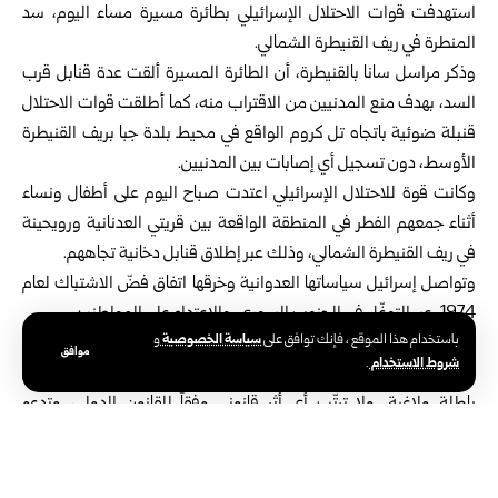
استهدفت قوات الاحتلال الإسرائيلي بطائرة مسيرة مساء اليوم، سد
المنطرة في ريف
القنيطرة
الشمالي.
وذكر مراسل سانا بالقنيطرة، أن الطائرة المسيرة ألقت عدة قنابل قرب
السد، بهدف منع المدنيين من الاقتراب منه، كما أطلقت قوات الاحتلال
قنبلة ضوئية باتجاه تل كروم الواقع في محيط بلدة جبا بريف القنيطرة
الأوسط، دون تسجيل أي إصابات بين المدنيين.
وكانت قوة للاحتلال الإسرائيلي اعتدت صباح اليوم على أطفال ونساء
أثناء جمعهم الفطر في المنطقة الواقعة بين قريتي العدنانية ورويحينة
في ريف القنيطرة الشمالي، وذلك عبر إطلاق قنابل دخانية تجاههم.
وتواصل إسرائيل سياساتها العدوانية وخرقها اتفاق فضّ الاشتباك لعام
1974، عبر التوغّل في الجنوب السوري، والاعتداء على المواطنين.
سياسة الخصوصية
باستخدام هذا الموقع ، فإنك توافق على
و
وتطالب سوريا باستمرار بخروج قوات الاحتلال الإسرائيلي من أراضيها،
موافق
شروط الاستخدام
.
مؤكدةً أن جميع الإجراءات التي يتخذها الاحتلال في الجنوب السوري
باطلة ولاغية، ولا ترتّب أي أثر قانوني وفقاً للقانون الدولي، وتدعو
المجتمع الدولي إلى الاضطلاع بمسؤولياته وردع ممارسات الاحتلال.