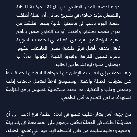
بدوره أوضح المدير الإعلامي في الهيئة المركزية للرقابة
والتفتيش مؤيد حمادي في تصريح مماثل، أن الهيئة أطلقت
الحملة اليوم بإدلب في محطتها الثانية بعدما انطلقت من
مدرج جامعة دمشق، وفتحت أبواب التطوع ضمن برنامج
سفراء النزاهة مع العزم على تفعيله في الجامعات السورية
كافة، بهدف تأهيل فرق طلابية ضمن الجامعات ليكونوا
سفراء فعليين للنزاهة وقيمها النبيلة، ليكونوا حماةً لها
ويحملون مسؤولية نشرها بين الطلبة.
ولفت حمادي إلى أنه سيتم الإعلان عن المرحلة الثانية من الحملة تباعاً
على معرفات الحملة والهيئة، وستتوسع لاحقاً لتشمل جامعات إدلب
وحمص وحلب واللاذقية، مع خطط مستقبلية لتأسيس برامج للنزاهة
تستهدف مراحل التعليم ما قبل الجامعي.
من جهته أشار بشار خطيب عضو في اتحاد الطلبة فرع إدلب، إلى أن
مشاركة الطلاب في الحملة تعكس حرصهم على المساهمة في بناء بيئة
جامعية ووطنية سليمة من خلال الأنشطة الإبداعية التي تفتحها الحملة،