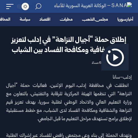
أخبار سوريا
مجلس الشعب
محليات
اقتصاد
سياسة
المحا
إطلاق حملة “أجيال النزاهة” في إدلب لتعزيز
قيم الشفافية ومكافحة الفساد بين الشباب
2026/06/29 6:02 مساءً
إدلب-سانا
انطلقت في محافظة
إدلب
، اليوم الإثنين، فعاليات حملة “أجيال
النزاهة” التي تنظمها الهيئة المركزية للرقابة والتفتيش، بالتعاون مع
وزارة التعليم العالي والاتحاد الوطني لطلبة
سوريا
، بهدف تعزيز قيم
النزاهة والشفافية ومكافحة الفساد لدى الشباب، مع خطط مستقبلية
لإطلاق برامج تستهدف مراحل التعليم ما قبل الجامعي.
وتهدف الحملة إلى بناء وعي مجتمعي رافض للفساد عبر إشراك الطلبة