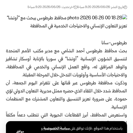
تاريخ النشر: 2026/06/26 9:20 صباحًا
اخر تحديث: 2026/06/26 9:20 صباحًا
طرطوس-سانا‏
بحث محافظ طرطوس أحمد الشامي مع مدير مكتب الأمم المتحدة
لتنسيق الشؤون ‏الإنسانية “أوتشا” في
سوريا
بالإنابة أوسكار تشافيز
والوفد المرافق له، واقع العمل ‏الإنساني والخدمي في المحافظة،
والاحتياجات الأساسية وأولويات التدخل خلال المرحلة ‏المقبلة.‏
وذكرت محافظة
طرطوس
عبر قناتها على تلغرام اليوم الجمعة، أن
المحافظ شدد خلال ‏اللقاء الذي حضره ممثل مديرية التعاون الدولي لؤي
حمودة، على ضرورة تعزيز التنسيق ‏والتعاون المشترك مع المنظمات
الإنسانية.‏
واستعرض المحافظ، أبرز القطاعات الحيوية التي تتطلب دعماً مكثفاً
لتطوير الواقع ‏الخدمي والمعيشي للمحافظة.‏
سياسة الخصوصية
باستخدام هذا الموقع ، فإنك توافق على
و
وكان محافظ طرطوس أحمد الشامي بحث منتصف حزيران الجاري مع
موافق