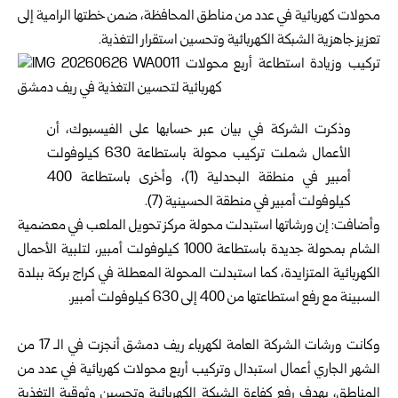
محولات كهربائية ‏في عدد من مناطق المحافظة، ضمن خطتها الرامية إلى
تعزيز جاهزية الشبكة الكهربائية ‏وتحسين استقرار التغذية.‏
وذكرت الشركة في بيان عبر حسابها على الفيسبوك، أن
الأعمال شملت تركيب محولة ‏باستطاعة 630 كيلوفولت
أمبير في منطقة البحدلية (1)، وأخرى باستطاعة 400
‏كيلوفولت أمبير في منطقة الحسينية (7).‏
وأضافت: إن ورشاتها استبدلت محولة مركز تحويل الملعب في معضمية
الشام بمحولة ‏جديدة باستطاعة 1000 كيلوفولت أمبير، لتلبية الأحمال
الكهربائية المتزايدة، كما استبدلت ‏المحولة المعطلة في كراج بركة ببلدة
السبينة مع رفع استطاعتها من 400 إلى 630 ‏كيلوفولت أمبير.‏
‏ ‏
وكانت ورشات الشركة العامة لكهرباء ريف دمشق أنجزت في الـ 17 من
الشهر الجاري ‏أعمال استبدال وتركيب أربع محولات كهربائية في عدد من
المناطق، بهدف رفع كفاءة ‏الشبكة الكهربائية وتحسين وثوقية التغذية