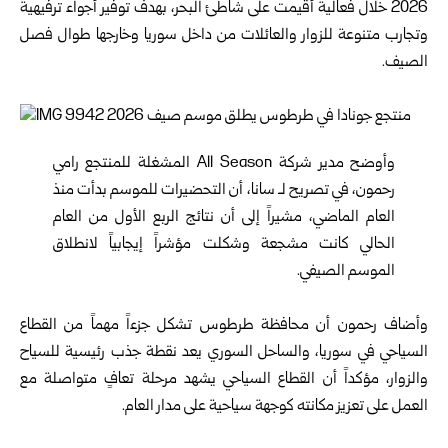
2026 خلال فعالية أقيمت على شاطئ البحر، بهدف توفير أجواء ترفيهية
وتجارب متنوعة للزوار والعائلات من داخل سوريا وخارجها طوال فصل
الصيف.
وأوضح مدير شركة All Season المشغلة للمنتجع رامي
رحمون، في تصريح لـ سانا، أن التحضيرات للموسم بدأت منذ
العام الماضي، مشيراً إلى أن نتائج الربع الأول من العام
الحالي كانت مشجعة وشكلت مؤشراً إيجابياً لانطلاق
الموسم الصيفي.
وأضاف رحمون أن محافظة طرطوس تشكل جزءاً مهماً من القطاع
السياحي في سوريا، والساحل السوري يعد نقطة جذب رئيسية للسياح
والزوار، مؤكداً أن القطاع السياحي يشهد مرحلة تعافٍ متواصلة مع
العمل على تعزيز مكانته كوجهة سياحية على مدار العام.