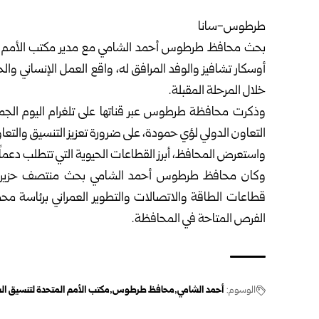
طرطوس-سانا‏
بحث محافظ طرطوس أحمد الشامي مع مدير مكتب الأمم الم
أوسكار تشافيز والوفد المرافق له، واقع العمل ‏الإنساني و
خلال المرحلة ‏المقبلة.‏
وذكرت محافظة
طرطوس
عبر قناتها على تلغرام اليوم ال
التعاون الدولي لؤي حمودة، على ضرورة تعزيز التنسيق ‏والتع
واستعرض المحافظ، أبرز القطاعات الحيوية التي تتطلب دعماً م
وكان محافظ طرطوس أحمد الشامي بحث منتصف حزيران 
قطاعات الطاقة والاتصالات والتطوير العمراني ‏برئاسة مح
الفرص المتاحة ‏في المحافظة.‏
الوسوم:
أحمد الشامي
محافظ طرطوس
مكتب الأمم المتحدة لتنسيق الش