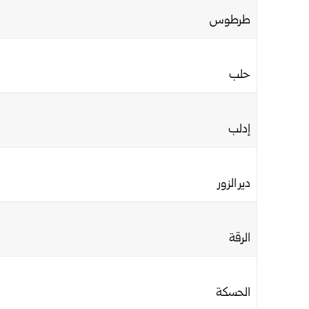
طرطوس
حلب
إدلب
دير الزور
الرقة
الحسكة