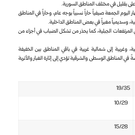
على بقليل في مختلف ‏المناطق السورية.‏
ليوم الجمعة صيفياً ‏حاراً نسبياً بوجه عام، وحاراً في المناطق
ية، وسديمياً مغبراً في بعض المناطق الداخلية.‏
في المرتفعات الجبلية، كما ‏يحذر من تشكل الضباب في أجزاء من
ة، وغربية إلى شمالية غربية ‏في باقي المناطق بين الخفيفة
شطة تتجاوز سرعتها 65 كم/سا و‏خاصةً في المناطق الوسطى والشرقية تؤدي إلى إثارة الغبار والأتربة
19/35‏
10/29‏
15/28‏