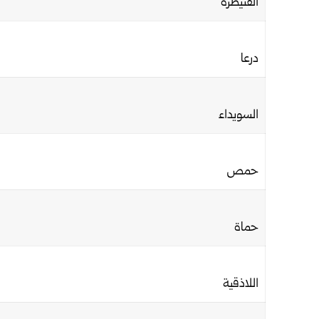
القنيطرة
درعا
السويداء
حمص
حماة
اللاذقية