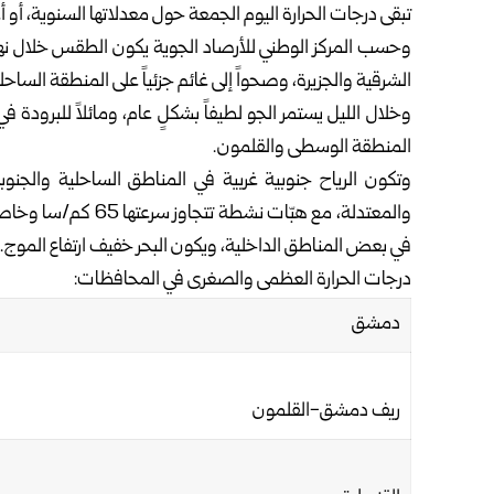
تبقى درجات الحرارة اليوم الجمعة حول معدلاتها السنوية، أو أ
وحسب
المركز الوطني للأرصاد الجوية
يكون الطقس خلال نهار ا
الشرقية والجزيرة، وصحواً إلى غائم جزئياً ‏على المنطقة الساحل
وخلال الليل يستمر الجو لطيفاً بشكلٍ عام، ومائلاً للبرودة 
المنطقة الوسطى والقلمون.‏
وتكون الرياح جنوبية غربية في المناطق الساحلية والجنوبي
والمعتدلة، مع هبّات ن
في بعض المناطق ‏الداخلية، ويكون البحر خفيف ارتفاع الموج.‏
درجات الحرارة العظمى والصغرى في المحافظات:‏
دمشق
ريف دمشق-القلمون