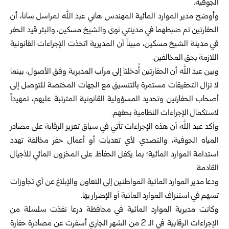
الجوفية.
وأوضح مدير الموارد المائية المهندس هاني عبد الله لمراسل سانا، أن
الحفارتين تم ضبطهما في مدينتي نوى والشيخ مسكين، والبئر قيد الحفر
في مدينة الشيخ مسكين، مبيناً أن المديرية اتخذت الإجراءات القانونية
اللازمة بحق المخالفين.
وبين عبد الله أن الحفارتين أُدخلتا إلى مرآب المديرية وفق الأصول، بينما
لا تزال التحقيقات مستمرة بالتنسيق مع الجهات المختصة للتوصل إلى
أصحاب الحفارتين وتحديد المسؤولية القانونية المترتبة عليهم، تمهيداً
لاستكمال الإجراءات النظامية بحقهم.
وأكد عبد الله أن هذه الإجراءات تأتي في سياق تعزيز الرقابة على مصادر
المياه الجوفية، والتصدي لأي تعديات أو أعمال حفر مخالفة تهدد
استدامة الموارد المائية؛ بما يكفل الحفاظ على المخزون المائي للأجيال
القادمة.
ودعا مدير الموارد المائية المواطنين إلى التعاون والإبلاغ عن أي تجاوزات
تسهم في استنزاف الموارد المائية أو الإضرار بها.
وكانت مديرية الموارد المائية في محافظة درعا نفذت سلسلة من
الإجراءات الرقابية في الـ 2 من الشهر الجاري أسفرت عن مصادرة حفارة