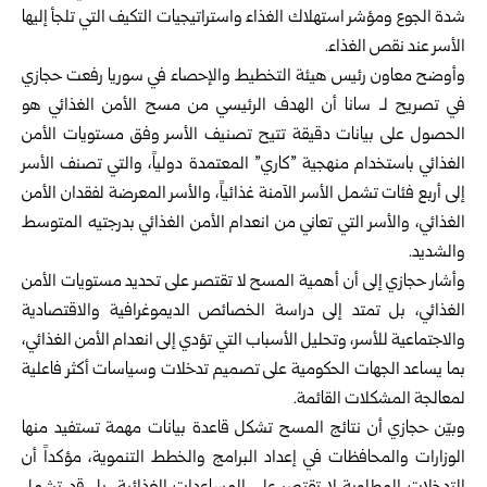
شدة الجوع ومؤشر استهلاك الغذاء واستراتيجيات ‏التكيف التي تلجأ إليها
الأسر عند نقص الغذاء‎.‎
وأوضح معاون رئيس هيئة التخطيط والإحصاء في سوريا ‏رفعت حجازي
في تصريح لـ سانا أن الهدف الرئيسي من ‏مسح الأمن الغذائي هو
الحصول على بيانات دقيقة تتيح ‏تصنيف الأسر وفق مستويات الأمن
الغذائي باستخدام منهجية ‌‏”كاري” المعتمدة دولياً، والتي تصنف الأسر
إلى أربع فئات ‏تشمل الأسر الآمنة غذائياً، والأسر المعرضة لفقدان الأمن
‏الغذائي، والأسر التي تعاني من انعدام الأمن الغذائي بدرجتيه ‏المتوسط
والشديد‎.‎
وأشار حجازي إلى أن أهمية المسح لا تقتصر على تحديد ‏مستويات الأمن
الغذائي، بل تمتد إلى دراسة الخصائص ‏الديموغرافية والاقتصادية
والاجتماعية للأسر، وتحليل ‏الأسباب التي تؤدي إلى انعدام الأمن الغذائي،
بما يساعد ‏الجهات الحكومية على تصميم تدخلات وسياسات أكثر فاعلية
‏لمعالجة المشكلات القائمة‎.‎
وبيّن حجازي أن نتائج المسح تشكل قاعدة بيانات مهمة تستفيد ‏منها
الوزارات والمحافظات في إعداد البرامج والخطط ‏التنموية، مؤكداً أن