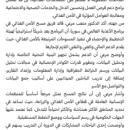
التدخلات المطلوبة لا تقتصر على ‏المساعدات الغذائية، بل قد تشمل
برامج دعم فرص العمل ‏وتحسين الدخل والخدمات الصحية والاجتماعية
ومعالجة ‏العوامل المؤثرة في الأمن الغذائي‎.‎
من جهته، أكد الدكتور متعب مرعي، قائد فريق مسح الأمن ‏الغذائي في
برنامج الأغذية العالمي في سوريا، أن البرنامج ‏يعد شريكاً استراتيجياً لهيئة
التخطيط والإحصاء في تنفيذ ‏المسوحات المرتبطة بالأمن الغذائي، حيث
يقدم الدعم المالي ‏والفني والتقني اللازم لإنجازها‎.‎
وأوضح مرعي أن الدعم يشمل تجهيز البنية التحتية الخاصة ‏بإدارة
وتحليل البيانات، وتطوير قدرات الكوادر الإحصائية ‏في مجالات تحليل
البيانات ورسم الخرائط الجغرافية وإدارة ‏المعلومات وإعداد التقارير،
إضافة إلى تدريب الباحثين ‏الميدانيين على أساليب جمع البيانات
والتواصل مع الأسر‎.‎
وأشار مرعي إلى أن نتائج المسح تمثل مرجعاً أساسياً ‏للمنظمات
الإنسانية العاملة في قطاعي الأمن الغذائي ‏والزراعة، حيث تساعد في
تحديد المناطق الأكثر هشاشة ‏والأكثر احتياجاً للتدخل، كما تعتمد عليها
الجهات الحكومية ‏في رسم السياسات ووضع الخطط المستقبلية‎.‎
وأوضحت إحدى الباحثات المشاركات في الدورة أن التدريب ‏يسهم في