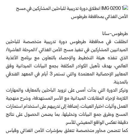
طرطوس-سانا‏
انطلقت في محافظة
طرطوس
دورة تدريبية متخصصة ‏للباحثين
الميدانيين المشاركين في تنفيذ مسح الأمن الغذائي /‏المرحلة العاشرة/
الذي تنفذه هيئة التخطيط والإحصاء ‏بالتعاون مع برنامج الأغذية
العالمي، بهدف تأهيل الكوادر ‏المكلفة بجمع البيانات الميدانية وفق
المعايير الإحصائية ‏المعتمدة والتي تستمر 3 أيام في المعهد الفندقي
بالمدينة‎.‎
وتركز الدورة التي بدأت أمس على تزويد الباحثين بالمعارف ‏والمهارات
اللازمة لإجراء المقابلات الميدانية مع الأسر ‏المستهدفة، وشرح منهجية
العمل وآليات اختيار العينات، ‏إضافة إلى تدريبهم على استخدام استمارات
المسح وطرق ‏جمع البيانات وتحليلها، بما يضمن الحصول على نتائج
دقيقة ‏تعكس الواقع المعيشي للأسر‎.‎
كما تتضمن محاور متخصصة تتعلق بمؤشرات الأمن الغذائي ‏وقياس