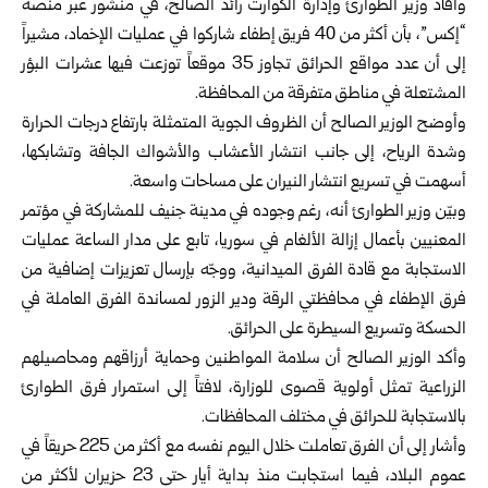
وأفاد وزير الطوارئ وإدارة الكوارث رائد الصالح، في منشور عبر منصة
“إكس”، بأن أكثر من 40 فريق إطفاء شاركوا في عمليات الإخماد، مشيراً
إلى أن عدد مواقع الحرائق تجاوز 35 موقعاً توزعت فيها عشرات البؤر
المشتعلة في مناطق متفرقة من المحافظة.
وأوضح الوزير الصالح أن الظروف الجوية المتمثلة بارتفاع درجات الحرارة
وشدة الرياح، إلى جانب انتشار الأعشاب والأشواك الجافة وتشابكها،
أسهمت في تسريع انتشار النيران على مساحات واسعة.
وبيّن وزير الطوارئ أنه، رغم وجوده في مدينة جنيف للمشاركة في مؤتمر
المعنيين بأعمال إزالة الألغام في سوريا، تابع على مدار الساعة عمليات
الاستجابة مع قادة الفرق الميدانية، ووجّه بإرسال تعزيزات إضافية من
فرق الإطفاء في محافظتي الرقة ودير الزور لمساندة الفرق العاملة في
الحسكة وتسريع السيطرة على الحرائق.
وأكد الوزير الصالح أن سلامة المواطنين وحماية أرزاقهم ومحاصيلهم
الزراعية تمثل أولوية قصوى للوزارة، لافتاً إلى استمرار فرق الطوارئ
بالاستجابة للحرائق في مختلف المحافظات.
وأشار إلى أن الفرق تعاملت خلال اليوم نفسه مع أكثر من 225 حريقاً في
عموم البلاد، فيما استجابت منذ بداية أيار حتى 23 حزيران لأكثر من