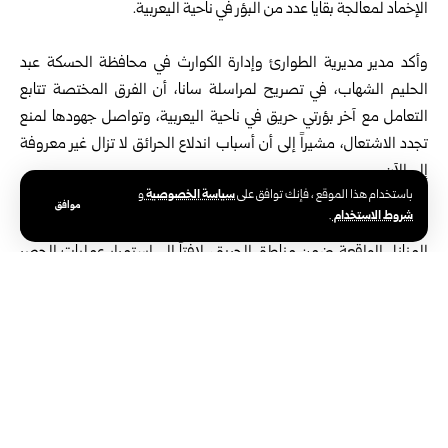
الإخماد لمعالجة بقايا عدد من البؤر في ناحية اليعربية.
وأكد مدير مديرية الطوارئ وإدارة الكوارث في محافظة الحسكة عبد
الحليم الشهاب، في تصريح لمراسلة سانا، أن الفرق المختصة تتابع
التعامل مع آخر بؤرتي حريق في ناحية اليعربية، وتواصل جهودها لمنع
تجدد الاشتعال، مشيراً إلى أن أسباب اندلاع الحرائق لا تزال غير معروفة
إلى الآن.
سياسة الخصوصية
باستخدام هذا الموقع ، فإنك توافق على
و
وأوضح الشهاب أن الأضرار اقتصرت على خسائر مادية شملت أراضي
موافق
شروط الاستخدام
.
محصودة ومحاصيل زراعية، إضافة إلى أضرار متفاوتة في عدد من
المنازل الواقعة ضمن مناطق الحريق، لافتاً إلى استمرار عمليات الحصر
والتقييم.
المساحات المتضررة
وفي السياق ذاته، أوضح مدير الزراعة في محافظة الحسكة هايل الكلش
أن المساحات المتضررة توزعت على عدة مناطق، حيث سجلت في
منطقة المالكية 70 دونماً من القمح البعل في قرية الكف الأسود، و350
دونماً في قرية تل أحمر، و80 دونماً في مزرعة الشاطئ.