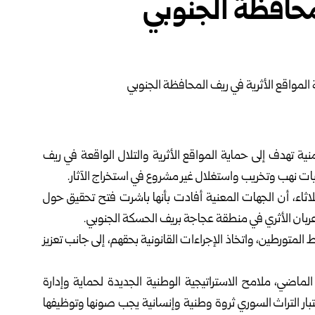
محافظة الجنوبي
نية تهدف إلى حماية المواقع الأثرية والتلال الواقعة في ريف
ات نهب وتخريب واستغلال غير مشروع في استخراج الآثار.
ثلاثاء، أن الجهات المعنية أفادت بأنها باشرت فتح تحقيق حول
بان الأثري في منطقة عجاجة بريف الحسكة الجنوبي.
متورطين، واتخاذ الإجراءات القانونية بحقهم، إلى جانب تعزيز
 الماضي، ملامح الاستراتيجية الوطنية الجديدة لحماية وإدارة
 شملت 12 محوراً، ركزت على اعتبار التراث السوري ثروة وطنية وإنسانية يجب صونها وتوظيفها