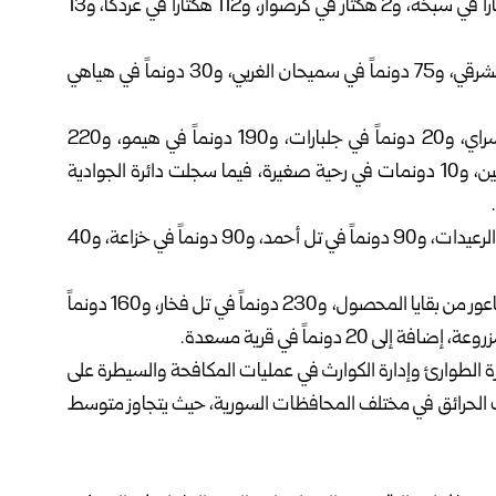
وفي منطقة القحطانية، بلغت المساحات المتضررة 23 هكتاراً في سبخة، و2 هكتار في كرصوار، و112 هكتاراً في غردكا، و13
أما في تل براك، فقد طالت الحرائق 75 دونماً في سميحان الشرقي، و75 دونماً في سميحان الغربي، و30 دونماً في هياهي
وفي دائرة القامشلي، شملت الأضرار 70 دونماً في ملوك سراي، و20 دونماً في جلبارات، و190 دونماً في هيمو، و220
دونماً في نافكر كبير، إضافة إلى 8 دونمات في عوينة العمريين، و10 دونمات في رحية صغيرة، فيما سجلت دائرة الجوادية
وفي منطقة تل حميس، طالت الحرائق 60 دونماً في خويتلة الرعيدات، و90 دونماً في تل أحمد، و90 دونماً في خزاعة، و40
وفي اليعربية، بلغت المساحات المتضررة 200 دونم في تل ناعور من بقايا المحصول، و230 دونماً في تل فخار، و160 دونماً
أكثر من 40 فريق إطفاء من وزارة الطوارئ وإدارة الكوارث في عمليات المكافحة والسيطرة على
رات الحرائق في مختلف المحافظات السورية، حيث يتجاوز متوسط