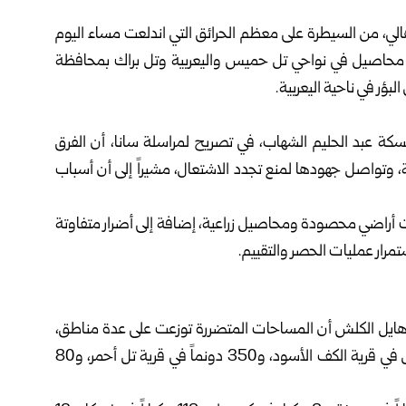
الي، من السيطرة على معظم الحرائق التي اندلعت مساء اليوم
ا محاصيل في نواحي تل حميس واليعربية وتل براك بمحافظة
بؤر في ناحية اليعربية.
سكة عبد الحليم الشهاب، في تصريح لمراسلة سانا، أن الفرق
ية، وتواصل جهودها لمنع تجدد الاشتعال، مشيراً إلى أن أسباب
 أراضي محصودة ومحاصيل زراعية، إضافة إلى أضرار متفاوتة
تمرار عمليات الحصر والتقييم.
 هايل الكلش أن المساحات المتضررة توزعت على عدة مناطق،
حيث سجلت في منطقة المالكية 70 دونماً من القمح البعل في قرية الكف الأسود، و350 دونماً في قرية تل أحمر، و80