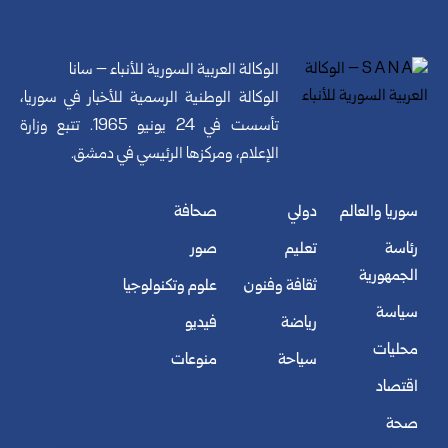
الوكالة العربية السورية للأنباء – سانا
الوكالة الوطنية الرسمية للأخبار في سوريا،
تأسست في 24 يونيو 1965. تتبع وزارة
الإعلام، ومركزها الرئيسي في دمشق.
سوريا والعالم
دولي
صحافة
رئاسة
تعليم
صور
الجمهورية
ثقافة وفنون
علوم وتكنولوجيا
سياسة
رياضة
فيديو
محليات
سياحة
منوعات
اقتصاد
صحة