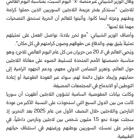
وقال الوزير الشيباني عبر منصة‌ ‏”‏x‌‏” ‌‎اليوم السبت، بمناسبة اليوم العالمي
للاجئين: ‌‏”نستذكر بفخر عزيمة اللاجئين السوريين الذين حملوا كرامة
وطنهم وعزته أينما كانوا، ‌‏وأثبتوا للعالم أن الحرية تستحق التضحيات
مهما غلا ثمنها”.‏
وأضاف‎ ‎الوزير الشيباني: “مع تحرر بلادنا، نواصل العمل على تمثيلهم
تمثيلاً يليق بهم، ‏والدفاع عن حقوقهم وصون كرامتهم في كل مكان”.‏
ويُحيي العالم في الـ 20 من حزيران من كل عام اليوم ‏العالمي ‏للاجئ، وهو
مناسبة ‏خصصتها الأمم المتحدة ‏لتسليط الضوء ‏على معاناة اللاجئين
حول العالم، ‏وتعزيز ‏التضامن الدولي ‏معهم، ودعم الجهود الرامية ‏إلى
حمايتهم وإيجاد حلول دائمة ‏لهم، سواء ‏عبر ‏العودة الطوعية أو إعادة
التوطين أو الاندماج ‏في ‏المجتمعات المضيفة‌‏.
وكانت بيانات المفوضية السامية لشؤون ‏اللاجئين أظهرت ‏أن سوريا
كانت من ‏بين ‏الدول السبع التي استحوذت على النسبة الأكبر ‏من عودة
النازحين واللاجئين خلال ‏النصف الأول ‏من عام 2025 بعد التحرير، إذ
سجلت عودة نحو 1.5 مليون ‏شخص بين ‏لاجئين ونازحين داخلياً، في
مؤشر على ‏تمسك السوريين بوطنهم ورغبتهم في استئناف ‌‏حياتهم
الطبيعية.