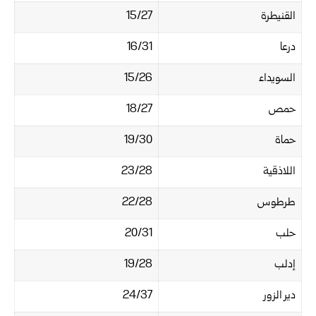
القنيطرة
15/27
درعا
16/31
السويداء
15/26
حمص
18/27
حماة
19/30
اللاذقية
23/28
طرطوس
22/28
حلب
20/31
إدلب
19/28
دير الزور
24/37