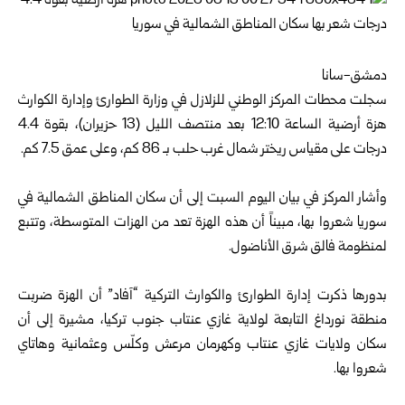
دمشق-سانا
سجلت محطات المركز الوطني للزلازل في
وزارة الطوارئ وإدارة الكوارث
هزة أرضية الساعة 12:10 بعد منتصف الليل (13 حزيران)، بقوة 4.4
درجات على مقياس ريختر شمال غرب حلب بـ 86 كم، وعلى عمق 7.5 كم.
وأشار المركز في بيان اليوم السبت إلى أن سكان المناطق الشمالية في
سوريا شعروا بها، مبيناً أن هذه الهزة تعد من الهزات المتوسطة، وتتبع
لمنظومة فالق شرق الأناضول.
بدورها ذكرت إدارة الطوارئ والكوارث التركية “آفاد” أن الهزة ضربت
منطقة نورداغ التابعة لولاية غازي عنتاب جنوب تركيا، مشيرة إلى أن
سكان ولايات غازي عنتاب وكهرمان مرعش وكلّس وعثمانية وهاتاي
شعروا بها.