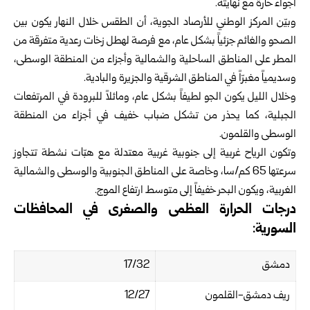
أجواء حارة مع نهايته.
وبيّن المركز الوطني للأرصاد الجوية، أن الطقس خلال النهار يكون بين
الصحو والغائم جزئياً بشكل عام، مع فرصة لهطل زخات رعدية متفرقة من
المطر على المناطق الساحلية والشمالية وأجزاء من المنطقة الوسطى،
وسديمياً مغبرّاً في المناطق الشرقية والجزيرة والبادية.
وخلال الليل يكون الجو لطيفاً بشكل عام، ومائلاً للبرودة في المرتفعات
الجبلية، كما يحذر من تشكل ضباب خفيف في أجزاء من المنطقة
الوسطى والقلمون.
وتكون الرياح غربية إلى جنوبية غربية معتدلة مع هبّات نشطة تتجاوز
سرعتها 65 كم/سا، وخاصة على المناطق الجنوبية والوسطى والشمالية
الغربية، ويكون البحر خفيفاً إلى متوسط ارتفاع الموج.
درجات الحرارة العظمى والصغرى في المحافظات
السورية:
دمشق
17/32
ريف دمشق-القلمون
12/27